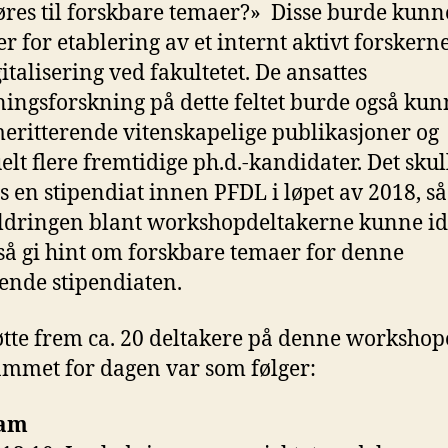
øres til forskbare temaer?» Disse burde kunn
er for etablering av et internt aktivt forskern
italisering ved fakultetet. De ansattes
ingsforskning på dette feltet burde også kun
eritterende vitenskapelige publikasjoner og
elt flere fremtidige ph.d.-kandidater. Det skul
tes en stipendiat innen PFDL i løpet av 2018, så
dringen blant workshopdeltakerne kunne id
gså gi hint om forskbare temaer for denne
nde stipendiaten.
tte frem ca. 20 deltakere på denne workshop
mmet for dagen var som følger:
ram