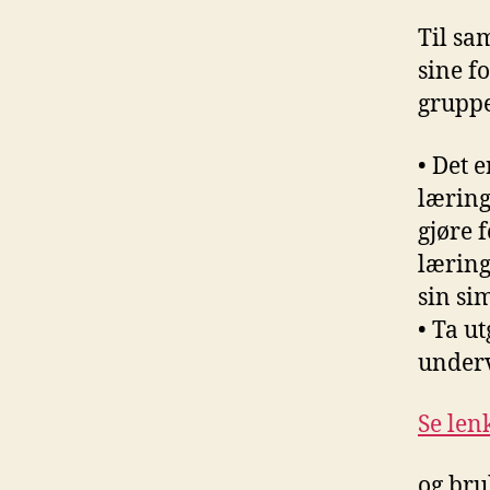
Til sa
sine f
gruppe
• Det 
læring
gjøre 
læring
sin si
• Ta u
underv
Se len
og bru