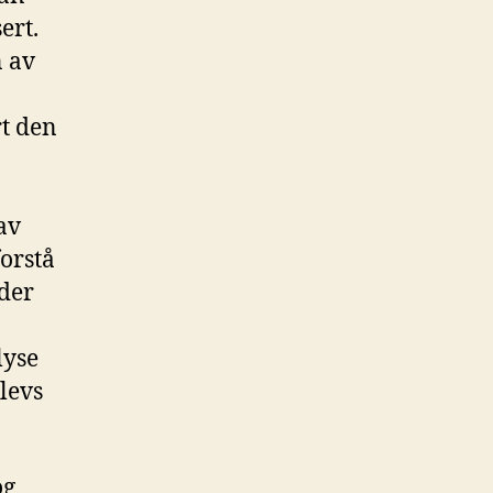
ert.
n av
t den
av
forstå
 der
lyse
elevs
og