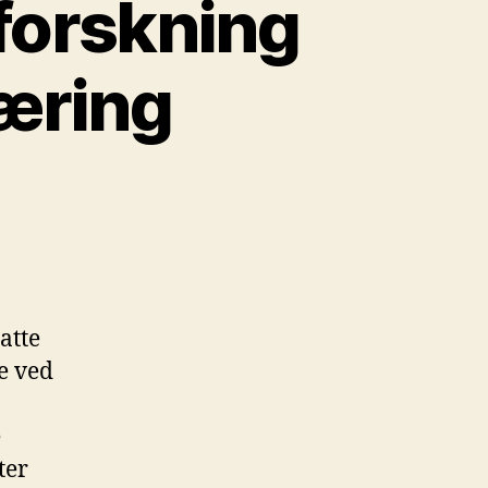
forskning
læring
atte
e ved
e
ter