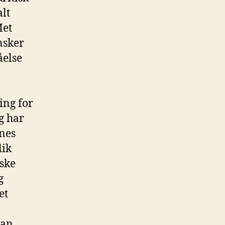
alt
Met
nsker
åelse
ing for
ng har
enes
lik
nske
g
et
Man