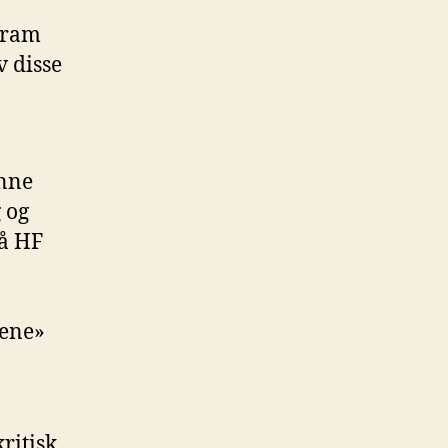
 fram
 disse
unne
 og
på HF
tene»
ritisk