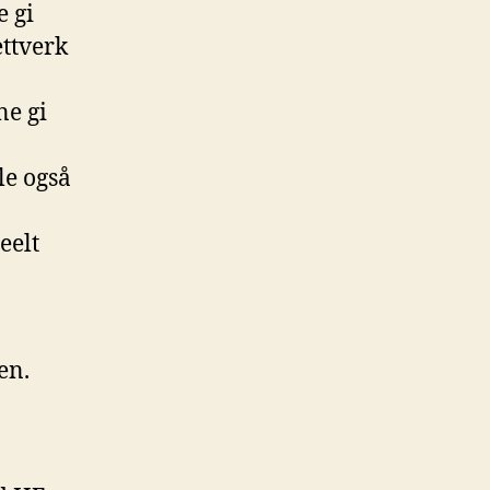
e gi
ettverk
ne gi
le også
eelt
en.