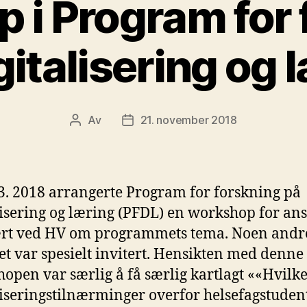
 i Program for 
gitalisering og 
Av
21. november 2018
Innleggsforfatter
Publiseringsdato
3. 2018 arrangerte Program for forskning på
lisering og læring (PFDL) en workshop for ans
rt ved HV om programmets tema. Noen andr
t var spesielt invitert. Hensikten med denne
open var særlig å få særlig kartlagt ««Hvilk
liseringstilnærminger overfor helsefagstuden