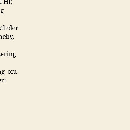
d HF,
og
ktleder
meby,
sering
ing om
ert