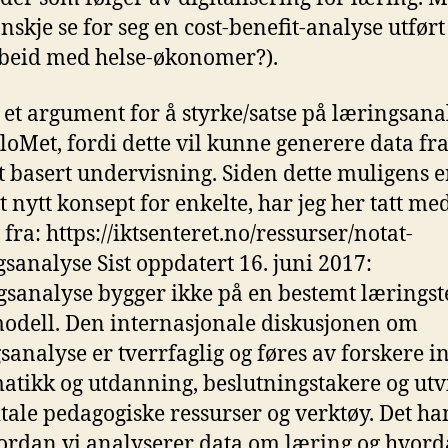
nskje se for seg en cost-benefit-analyse utført 
beid med helse-økonomer?).
 et argument for å styrke/satse på læringsana
loMet, fordi dette vil kunne generere data fr
lt basert undervisning. Siden dette muligens e
t nytt konsept for enkelte, har jeg her tatt med
fra: https://iktsenteret.no/ressurser/notat-
gsanalyse Sist oppdatert 16. juni 2017:
sanalyse bygger ikke på en bestemt læringst
modell. Den internasjonale diskusjonen om
sanalyse er tverrfaglig og føres av forskere 
atikk og utdanning, beslutningstakere og utv
itale pedagogiske ressurser og verktøy. Det ha
rdan vi analyserer data om læring og hvor