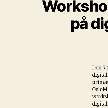
Workshop
på di
Den 7.
digita
primæ
OsloMe
worksh
digita