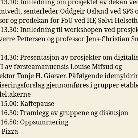
-13.10: Innledning om prosjektet av dekan ve
mtvedt, senterleder Oddgeir Osland ved SPS 
sor og prodekan for FoU ved HF, Sølvi Helseth
-13.30: Innledning til workshopen ved prosje
Sverre Pettersen og professor Jens-Christian S
-14.30: Presentasjon av prosjekter om digitali
I av førsteamanuensis Louise Mifsud og
lektor Tonje H. Giæver. Påfølgende idemyldr
liseringsforslag gjennomføres i grupper etabl
deltakerne
-15.00: Kaffepause
-16.30: Framlegg av gruppene og diskusjon
0-16.50: Oppsummering
: Pizza