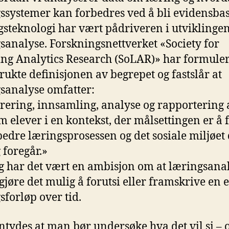
ssystemer kan forbedres ved å bli evidensbas
steknologi har vært pådriveren i utviklinge
sanalyse. Forskningsnettverket «Society for
ng Analytics Research (SoLAR)» har formuler
rukte definisjonen av begrepet og fastslår at
sanalyse omfatter:
trering, innsamling, analyse og rapportering 
m elever i en kontekst, der målsettingen er å 
bedre læringsprosessen og det sosiale miljøet
 foregår.»
egg har det vært en ambisjon om at læringsana
 gjøre det mulig å forutsi eller framskrive en 
sforløp over tid.
antydes at man bør undersøke hva det vil si – 