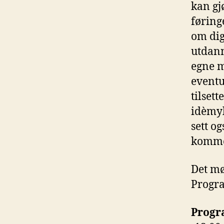
kan gj
føring
om dig
utdann
egne m
eventu
tilset
idèmyl
sett o
komme
Det mø
Progra
Prog