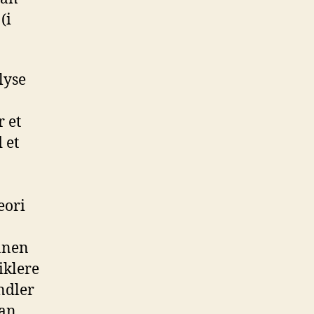
(i
lyse
a
r et
 et
eori
innen
iklere
ndler
dan