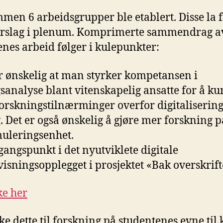
mmen 6 arbeidsgrupper ble etablert. Disse la
orslag i plenum. Komprimerte sammendrag av
nes arbeid følger i kulepunkter:
er ønskelig at man styrker kompetansen i
sanalyse blant vitenskapelig ansatte for å k
forskningstilnærminger overfor digitalisering
. Det er også ønskelig å gjøre mer forskning 
muleringsenhet.
tgangspunkt i det nyutviklete digitale
isningsopplegget i prosjektet «Bak overskrif
ke her
ke dette til forskning på studentenes evne til k