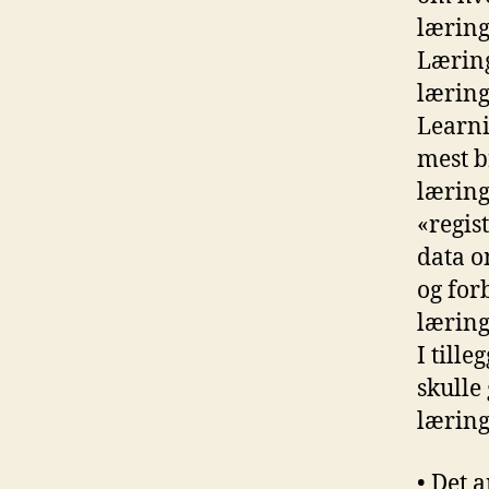
læring
Læring
læring
Learni
mest b
læring
«regis
data o
og for
læring
I till
skulle
læring
• Det 