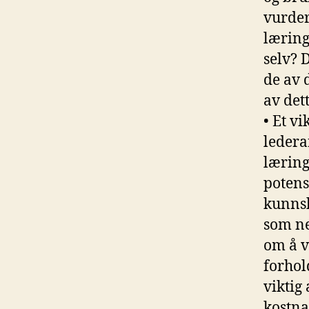
vurder
læring
selv? 
de av 
av det
• Et v
ledera
læring
potensi
kunnsk
som ne
om å v
forhol
viktig
kostna