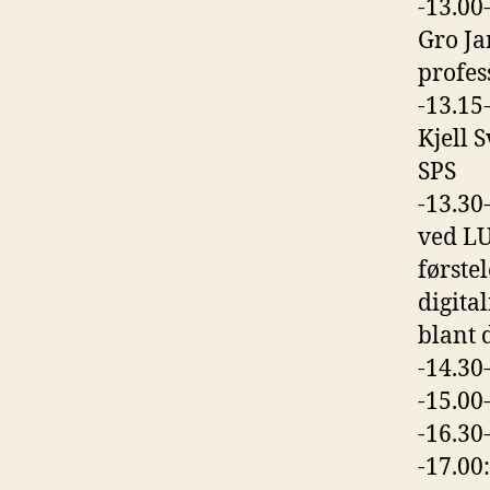
-13.00
Gro Ja
profes
-13.15
Kjell 
SPS
-13.30
ved LU
første
digita
blant 
-14.30
-15.00
-16.3
-17.00