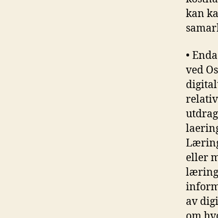
kan ka
samar
• Enda
ved Os
digita
relativ
utdrag 
laerin
Læring
eller 
læring
inform
av dig
om hvo