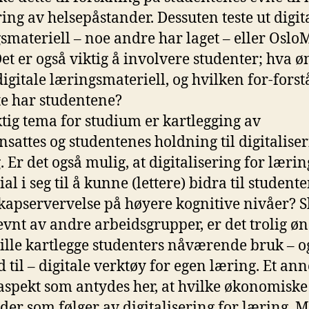
ing av helsepåstander. Dessuten teste ut digit
smateriell – noe andre har laget – eller Oslo
Det er også viktig å involvere studenter; hva ø
digitale læringsmateriell, og hvilken for-forst
te har studentene?
iktig tema for studium er kartlegging av
nsattes og studentenes holdning til digitaliser
. Er det også mulig, at digitalisering for læri
al i seg til å kunne (lettere) bidra til student
apservervelse på høyere kognitive nivåer? S
vnt av andre arbeidsgrupper, er det trolig ø
ille kartlegge studenters nåværende bruk – o
d til – digitale verktøy for egen læring. Et ann
 aspekt som antydes her, at hvilke økonomiske
der som følger av digitalisering for læring. 