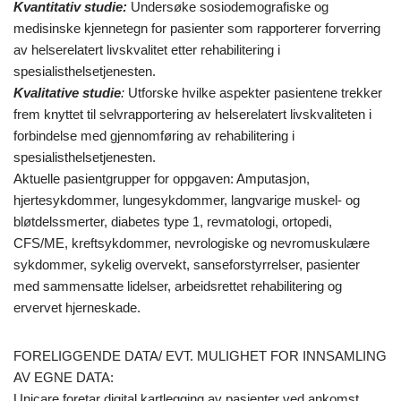
Kvantitativ studie:
Undersøke sosiodemografiske og
medisinske kjennetegn for pasienter som rapporterer forverring
av helserelatert livskvalitet etter rehabilitering i
spesialisthelsetjenesten.
Kvalitative studie
:
Utforske hvilke aspekter pasientene trekker
frem knyttet til selvrapportering av helserelatert livskvaliteten i
forbindelse med gjennomføring av rehabilitering i
spesialisthelsetjenesten.
Aktuelle pasientgrupper for oppgaven: Amputasjon,
hjertesykdommer, lungesykdommer, langvarige muskel- og
bløtdelssmerter, diabetes type 1, revmatologi, ortopedi,
CFS/ME, kreftsykdommer, nevrologiske og nevromuskulære
sykdommer, sykelig overvekt, sanseforstyrrelser, pasienter
med sammensatte lidelser, arbeidsrettet rehabilitering og
ervervet hjerneskade.
FORELIGGENDE DATA/ EVT. MULIGHET FOR INNSAMLING
AV EGNE DATA:
Unicare foretar digital kartlegging av pasienter ved ankomst