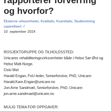
rapporterer forverring
og hvorfor?
Eksterne virksomheter
,
Kvalitativ
,
Kvantitativ
,
Studieretning
uspesifisert
10. september 2024
ROSJEKTGRUPPE OG TILHOLDSSTED:
Unicares rehabiliteringsvirksomheter både i Helse Sør-Øst og
Helse Midt-Norge.
Oslo Met
Harald Engan, FoU-leder, Seniorforsker, PhD, Unicare:
Harald.Kare.Engan@unicare.no
Jon Arne Sandmæl, Seniorforsker, PhD, Unicare:
jon.arne.sandmael@unicare.no
MULIG TEMA FOR OPPGAVER: