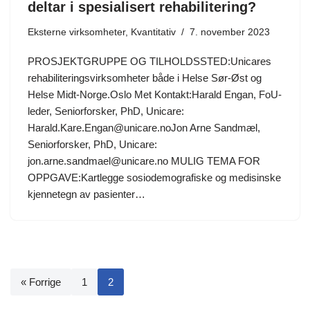
deltar i spesialisert rehabilitering?
Eksterne virksomheter
,
Kvantitativ
7. november 2023
PROSJEKTGRUPPE OG TILHOLDSSTED:Unicares
rehabiliteringsvirksomheter både i Helse Sør-Øst og
Helse Midt-Norge.Oslo Met Kontakt:Harald Engan, FoU-
leder, Seniorforsker, PhD, Unicare:
Harald.Kare.Engan@unicare.noJon Arne Sandmæl,
Seniorforsker, PhD, Unicare:
jon.arne.sandmael@unicare.no MULIG TEMA FOR
OPPGAVE:Kartlegge sosiodemografiske og medisinske
kjennetegn av pasienter…
« Forrige
1
2