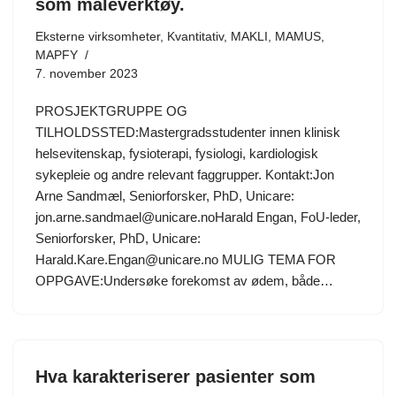
som måleverktøy.
Eksterne virksomheter
,
Kvantitativ
,
MAKLI
,
MAMUS
,
MAPFY
7. november 2023
PROSJEKTGRUPPE OG
TILHOLDSSTED:Mastergradsstudenter innen klinisk
helsevitenskap, fysioterapi, fysiologi, kardiologisk
sykepleie og andre relevant faggrupper. Kontakt:Jon
Arne Sandmæl, Seniorforsker, PhD, Unicare:
jon.arne.sandmael@unicare.noHarald Engan, FoU-leder,
Seniorforsker, PhD, Unicare:
Harald.Kare.Engan@unicare.no MULIG TEMA FOR
OPPGAVE:Undersøke forekomst av ødem, både…
Hva karakteriserer pasienter som