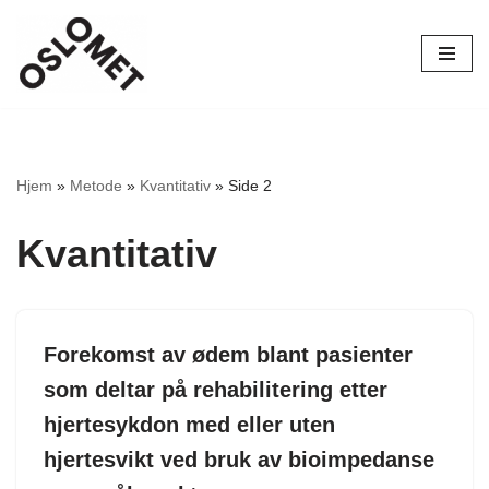
Hopp
til
innholdet
Hjem
»
Metode
»
Kvantitativ
»
Side 2
Kvantitativ
Forekomst av ødem blant pasienter
som deltar på rehabilitering etter
hjertesykdon med eller uten
hjertesvikt ved bruk av bioimpedanse