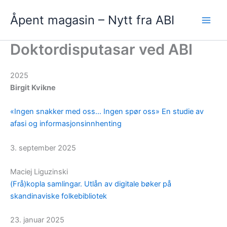
Hopp
Åpent magasin – Nytt fra ABI
rett
til
innholdet
Doktordisputasar ved ABI
2025
Birgit Kvikne
«Ingen snakker med oss… Ingen spør oss» En studie av
afasi og informasjonsinnhenting
3. september 2025
Maciej Liguzinski
(Frå)kopla samlingar. Utlån av digitale bøker på
skandinaviske folkebibliotek
23. januar 2025