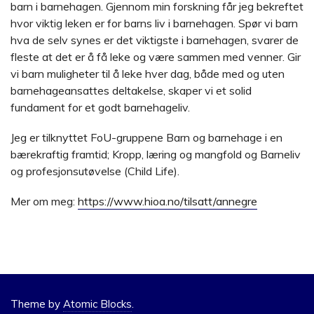
barn i barnehagen. Gjennom min forskning får jeg bekreftet
hvor viktig leken er for barns liv i barnehagen. Spør vi barn
hva de selv synes er det viktigste i barnehagen, svarer de
fleste at det er å få leke og være sammen med venner. Gir
vi barn muligheter til å leke hver dag, både med og uten
barnehageansattes deltakelse, skaper vi et solid
fundament for et godt barnehageliv.
Jeg er tilknyttet FoU-gruppene Barn og barnehage i en
bærekraftig framtid; Kropp, læring og mangfold og Barneliv
og profesjonsutøvelse (Child Life).
Mer om meg:
https://www.hioa.no/tilsatt/annegre
Theme by
Atomic Blocks
.