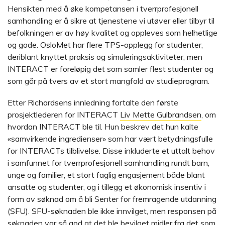
Hensikten med å øke kompetansen i tverrprofesjonell
samhandling er å sikre at tjenestene vi utøver eller tilbyr til
befolkningen er av høy kvalitet og oppleves som helhetlige
og gode. OsloMet har flere TPS-opplegg for studenter,
deriblant knyttet praksis og simuleringsaktiviteter, men
INTERACT er foreløpig det som samler flest studenter og
som går på tvers av et stort mangfold av studieprogram.
Etter Richardsens innledning fortalte den første
prosjektlederen for INTERACT
Liv Mette Gulbrandsen
, om
hvordan INTERACT ble til. Hun beskrev det hun kalte
«samvirkende ingredienser» som har vært betydningsfulle
for INTERACTs tilblivelse. Disse inkluderte et uttalt behov
i samfunnet for tverrprofesjonell samhandling rundt barn,
unge og familier, et stort faglig engasjement både blant
ansatte og studenter, og i tillegg et økonomisk insentiv i
form av søknad om å bli Senter for fremragende utdanning
(SFU). SFU-søknaden ble ikke innvilget, men responsen på
søknaden var så god at det ble bevilget midler fra det som