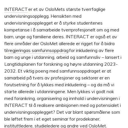
INTERACT
er et av OsloMets største tverrfaglige
undervisningsopplegg. Hensikten med
undervisningsopplegget er å styrke studentenes
kompetanse i å samarbeide tverrprofesjonelt om og med
barn, unge og familiene deres. INTERACT er også et av
flere områder der OsloMet allerede er rigget for å bidra
til
regjeringas samfunnsoppdrag
for inkludering av flere
barn og unge i utdanning, arbeid og samfunnsliv – lansert i
Langtidsplanen for forskning og høyre utdanning 2023-
2032. Et viktig poeng med samfunnsoppdraget er at
samarbeid på tvers av profesjoner og sektorer er en
forutsetning for å lykkes med inkludering – og da må vi
starte allerede i utdanningene. Men lykkes vi godt nok
med forankring, organisering og innhold i undervisningen i
INTERACT til å realisere ambisjonen med og potensialet i
undervisningsopplegget? Det var blant spørsmålene som
ble løftet frem i et eget seminar for prodekaner,
instituttledere, studieledere og andre ved OsloMet.