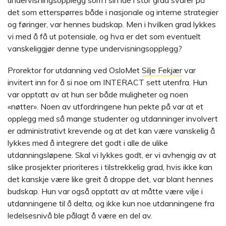
det som etterspørres både i nasjonale og interne strategier
og føringer, var hennes budskap. Men i hvilken grad lykkes
vi med å få ut potensiale, og hva er det som eventuelt
vanskeliggjør denne type undervisningsopplegg?
Prorektor for utdanning ved OsloMet
Silje Fekjær
var
invitert inn for å si noe om INTERACT sett utenfra. Hun
var opptatt av at hun ser både muligheter og noen
«nøtter». Noen av utfordringene hun pekte på var at et
opplegg med så mange studenter og utdanninger involvert
er administrativt krevende og at det kan være vanskelig å
lykkes med å integrere det godt i alle de ulike
utdanningsløpene. Skal vi lykkes godt, er vi avhengig av at
slike prosjekter prioriteres i tilstrekkelig grad, hvis ikke kan
det kanskje være like greit å droppe det, var blant hennes
budskap. Hun var også opptatt av at måtte være vilje i
utdanningene til å delta, og ikke kun noe utdanningene fra
ledelsesnivå ble pålagt å være en del av.