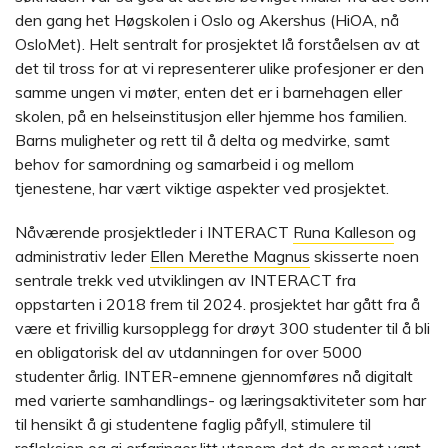
den gang het Høgskolen i Oslo og Akershus (HiOA, nå
OsloMet). Helt sentralt for prosjektet lå forståelsen av at
det til tross for at vi representerer ulike profesjoner er den
samme ungen vi møter, enten det er i barnehagen eller
skolen, på en helseinstitusjon eller hjemme hos familien.
Barns muligheter og rett til å delta og medvirke, samt
behov for samordning og samarbeid i og mellom
tjenestene, har vært viktige aspekter ved prosjektet.
Nåværende prosjektleder i INTERACT
Runa Kalleson
og
administrativ leder
Ellen Merethe Magnus
skisserte noen
sentrale trekk ved utviklingen av INTERACT fra
oppstarten i 2018 frem til 2024. prosjektet har gått fra å
være et frivillig kursopplegg for drøyt 300 studenter til å bli
en obligatorisk del av utdanningen for over 5000
studenter årlig. INTER-emnene gjennomføres nå digitalt
med varierte samhandlings- og læringsaktiviteter som har
til hensikt å gi studentene faglig påfyll, stimulere til
refleksjon og gi erfaringer litt utenom det de er mest vant