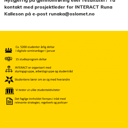
kontakt med prosjektleder for INTERACT Runa
Kalleson på e-post runaka@oslomet.no