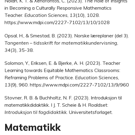
Nolan, K. T. & Xenofontos, C. (2023). The Role of Insights
in Becoming a Culturally Responsive Mathematics
Teacher.
Education Sciences
,
13
(10), 1028.
https://www.mdpi.com/2227-7102/13/10/1028
Opsal, H., & Smestad, B. (2023). Norske læreplaner (del 3).
Tangenten – tidsskrift for matematikkundervisning
,
34
(3), 35-38.
Solomon, Y., Eriksen, E. & Bjerke, A. H. (2023). Teacher
Learning towards Equitable Mathematics Classrooms:
Reframing Problems of Practice.
Education Sciences
,
13
(9), 960. https://www.mdpi.com/2227-7102/13/9/960
Stovner, R. B. & Buchholtz, N. F. (2023). Introduksjon til
matematikkdidaktikk. I J. T. Scheie & H. Roaldset:
Introduksjon til fagdidaktikk
. Universitetsforlaget.
Matematikk