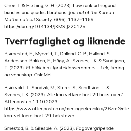
Choe, I., & Hitching, G. H. (2023). Low rank orthogonal
bundles and quadric fibrations
. Journal of the Korean
Mathematical Society, 60
(6), 1137–1169.
https://doi.org/10.4134/JKMS.J220125
Tverrfaglighet og liknende
Bjørnestad, E., Myrvold, T., Dalland, C. P., Hølland, S.,
Andersson-Bakken, E., Håøy, A., Svanes, I. K. & Sundtjønn,
T. (2023).
Et blikk inn i førsteklasserommet – Lek, læring
og vennskap
. OsloMet.
Bjørkvold, T., Sandvik, M., Storeli, S., Sundtjønn, T. &
Svanes, I. K. (2023). Alle kan vel lære bort 29 bokstaver?
Aftenposten 19.10.2023.
https://www.aftenposten.no/meninger/kronikk/i/2BzrdG/alle-
kan-vel-laere-bort-29-bokstaver
Smestad, B. & Gillespie, A. (2023).
Fagovergripende