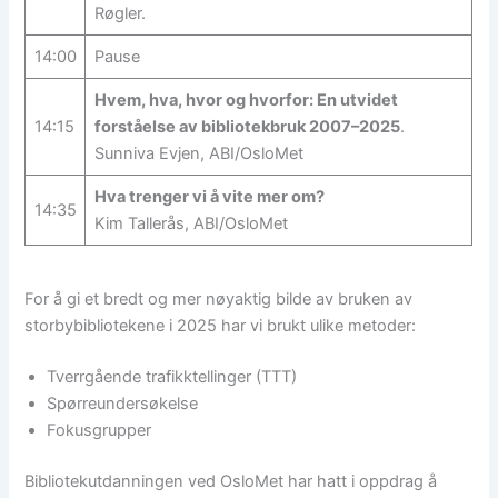
Røgler.
14:00
Pause
Hvem, hva, hvor og hvorfor: En utvidet
14:15
forståelse av bibliotekbruk 2007–2025
.
Sunniva Evjen, ABI/OsloMet
Hva trenger vi å vite mer om?
14:35
Kim Tallerås, ABI/OsloMet
For å gi et bredt og mer nøyaktig bilde av bruken av
storbybibliotekene i 2025 har vi brukt ulike metoder:
Tverrgående trafikktellinger (TTT)
Spørreundersøkelse
Fokusgrupper
Bibliotekutdanningen ved OsloMet har hatt i oppdrag å