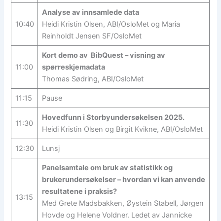
Analyse av innsamlede data
10:40
Heidi Kristin Olsen, ABI/OsloMet og Maria
Reinholdt Jensen SF/OsloMet
Kort demo av BibQuest – visning av
11:00
spørreskjemadata
Thomas Sødring, ABI/OsloMet
11:15
Pause
Hovedfunn i Storbyundersøkelsen 2025.
11:30
Heidi Kristin Olsen og Birgit Kvikne, ABI/OsloMet
12:30
Lunsj
Panelsamtale om bruk av statistikk og
brukerundersøkelser – hvordan vi kan anvende
resultatene i praksis?
13:15
Med Grete Madsbakken, Øystein Stabell, Jørgen
Hovde og Helene Voldner. Ledet av Jannicke