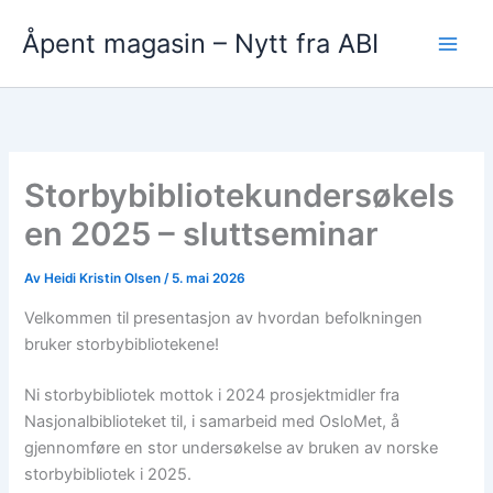
Hopp
Åpent magasin – Nytt fra ABI
rett
til
innholdet
Storbybibliotekundersøkels
en 2025 – sluttseminar
Av
Heidi Kristin Olsen
/
5. mai 2026
Velkommen til presentasjon av hvordan befolkningen
bruker storbybibliotekene!
Ni storbybibliotek mottok i 2024 prosjektmidler fra
Nasjonalbiblioteket til, i samarbeid med OsloMet, å
gjennomføre en stor undersøkelse av bruken av norske
storbybibliotek i 2025.