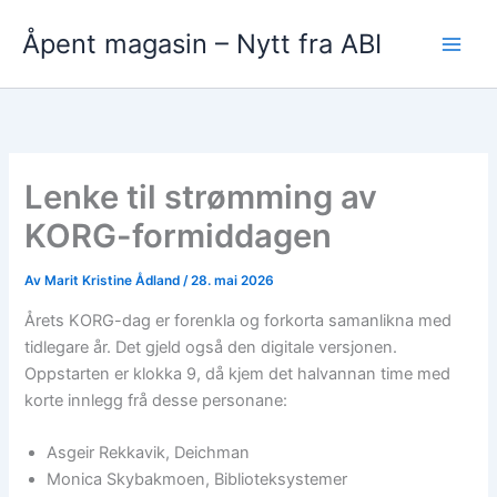
Hopp
Åpent magasin – Nytt fra ABI
rett
til
innholdet
Lenke til strømming av
KORG-formiddagen
Av
Marit Kristine Ådland
/
28. mai 2026
Årets KORG-dag er forenkla og forkorta samanlikna med
tidlegare år. Det gjeld også den digitale versjonen.
Oppstarten er klokka 9, då kjem det halvannan time med
korte innlegg frå desse personane:
Asgeir Rekkavik, Deichman
Monica Skybakmoen, Biblioteksystemer