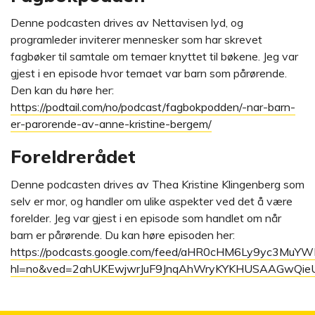
Denne podcasten drives av Nettavisen lyd, og
programleder inviterer mennesker som har skrevet
fagbøker til samtale om temaer knyttet til bøkene. Jeg var
gjest i en episode hvor temaet var barn som pårørende.
Den kan du høre her:
https://podtail.com/no/podcast/fagbokpodden/-nar-barn-
er-parorende-av-anne-kristine-bergem/
Foreldrerådet
Denne podcasten drives av Thea Kristine Klingenberg som
selv er mor, og handler om ulike aspekter ved det å være
forelder. Jeg var gjest i en episode som handlet om når
barn er pårørende. Du kan høre episoden her:
https://podcasts.google.com/feed/aHR0cHM6Ly9yc3M
hl=no&ved=2ahUKEwjwrJuF9JnqAhWryKYKHUSAAGwQie