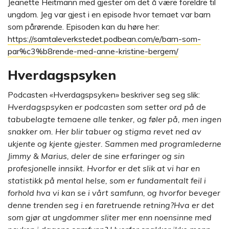
Jeanette Heitmann med gjester om det å være foreldre til
ungdom. Jeg var gjest i en episode hvor temaet var barn
som pårørende. Episoden kan du høre her:
https://samtaleverkstedet.podbean.com/e/barn-som-
par%c3%b8rende-med-anne-kristine-bergem/
Hverdagspsyken
Podcasten «Hverdagspsyken» beskriver seg seg slik:
Hverdagspsyken er podcasten som setter ord på de
tabubelagte temaene alle tenker, og føler på, men ingen
snakker om. Her blir tabuer og stigma revet ned av
ukjente og kjente gjester. Sammen med programlederne
Jimmy & Marius, deler de sine erfaringer og sin
profesjonelle innsikt. Hvorfor er det slik at vi har en
statistikk på mental helse, som er fundamentalt feil i
forhold hva vi kan se i vårt samfunn, og hvorfor beveger
denne trenden seg i en faretruende retning?Hva er det
som gjør at ungdommer sliter mer enn noensinne med