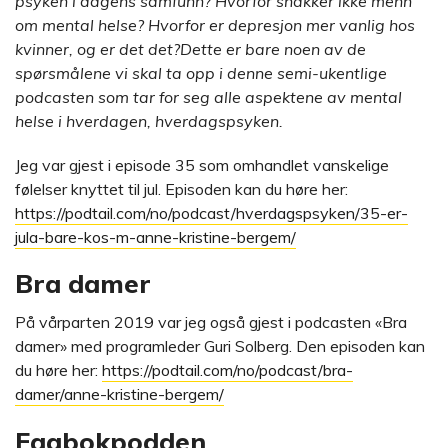
psyken i dagens samfunn? Hvorfor snakker ikke menn
om mental helse? Hvorfor er depresjon mer vanlig hos
kvinner, og er det det?Dette er bare noen av de
spørsmålene vi skal ta opp i denne semi-ukentlige
podcasten som tar for seg alle aspektene av mental
helse i hverdagen, hverdagspsyken.
Jeg var gjest i episode 35 som omhandlet vanskelige
følelser knyttet til jul. Episoden kan du høre her:
https://podtail.com/no/podcast/hverdagspsyken/35-er-
jula-bare-kos-m-anne-kristine-bergem/
Bra damer
På vårparten 2019 var jeg også gjest i podcasten «Bra
damer» med programleder Guri Solberg. Den episoden kan
du høre her:
https://podtail.com/no/podcast/bra-
damer/anne-kristine-bergem/
Fagbokpodden