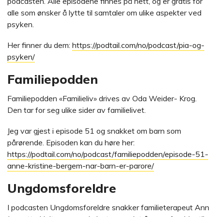
podcasten. Alle episodene finnes på nett, og er gratis for
alle som ønsker å lytte til samtaler om ulike aspekter ved
psyken.
Her finner du dem:
https://podtail.com/no/podcast/pia-og-
psyken/
Familiepodden
Familiepodden «Familieliv» drives av Oda Weider- Krog.
Den tar for seg ulike sider av familielivet.
Jeg var gjest i episode 51 og snakket om barn som
pårørende. Episoden kan du høre her:
https://podtail.com/no/podcast/familiepodden/episode-51-
anne-kristine-bergem-nar-barn-er-parore/
Ungdomsforeldre
I podcasten Ungdomsforeldre snakker familieterapeut Ann