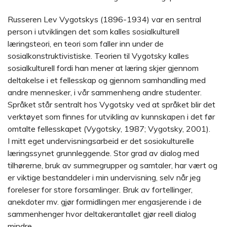
Russeren Lev Vygotskys (1896-1934) var en sentral
person i utviklingen det som kalles sosialkulturell
læringsteori, en teori som faller inn under de
sosialkonstruktivistiske. Teorien til Vygotsky kalles
sosialkulturell fordi han mener at læring skjer gjennom
deltakelse i et fellesskap og gjennom samhandling med
andre mennesker, i vår sammenheng andre studenter.
Språket står sentralt hos Vygotsky ved at språket blir det
verktøyet som finnes for utvikling av kunnskapen i det før
omtalte fellesskapet (Vygotsky, 1987; Vygotsky, 2001).
I mitt eget undervisningsarbeid er det sosiokulturelle
læringssynet grunnleggende. Stor grad av dialog med
tilhørerne, bruk av summegrupper og samtaler, har vært og
er viktige bestanddeler i min undervisning, selv når jeg
foreleser for store forsamlinger. Bruk av fortellinger,
anekdoter mv. gjør formidlingen mer engasjerende i de
sammenhenger hvor deltakerantallet gjør reell dialog
mindre.