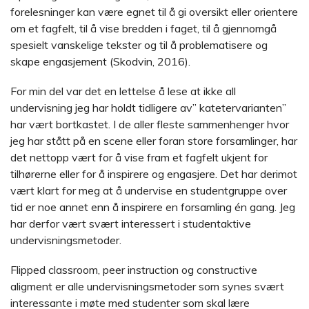
forelesninger kan være egnet til å gi oversikt eller orientere
om et fagfelt, til å vise bredden i faget, til å gjennomgå
spesielt vanskelige tekster og til å problematisere og
skape engasjement (Skodvin, 2016).
For min del var det en lettelse å lese at ikke all
undervisning jeg har holdt tidligere av” katetervarianten”
har vært bortkastet. I de aller fleste sammenhenger hvor
jeg har stått på en scene eller foran store forsamlinger, har
det nettopp vært for å vise fram et fagfelt ukjent for
tilhørerne eller for å inspirere og engasjere. Det har derimot
vært klart for meg at å undervise en studentgruppe over
tid er noe annet enn å inspirere en forsamling én gang. Jeg
har derfor vært svært interessert i studentaktive
undervisningsmetoder.
Flipped classroom, peer instruction og constructive
aligment er alle undervisningsmetoder som synes svært
interessante i møte med studenter som skal lære