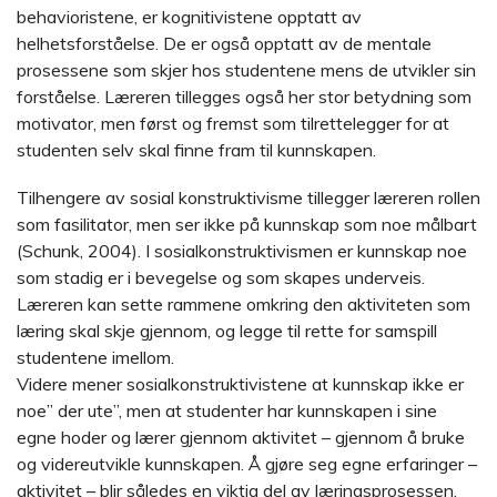
behavioristene, er kognitivistene opptatt av
helhetsforståelse. De er også opptatt av de mentale
prosessene som skjer hos studentene mens de utvikler sin
forståelse. Læreren tillegges også her stor betydning som
motivator, men først og fremst som tilrettelegger for at
studenten selv skal finne fram til kunnskapen.
Tilhengere av sosial konstruktivisme tillegger læreren rollen
som fasilitator, men ser ikke på kunnskap som noe målbart
(Schunk, 2004). I sosialkonstruktivismen er kunnskap noe
som stadig er i bevegelse og som skapes underveis.
Læreren kan sette rammene omkring den aktiviteten som
læring skal skje gjennom, og legge til rette for samspill
studentene imellom.
Videre mener sosialkonstruktivistene at kunnskap ikke er
noe” der ute”, men at studenter har kunnskapen i sine
egne hoder og lærer gjennom aktivitet – gjennom å bruke
og videreutvikle kunnskapen. Å gjøre seg egne erfaringer –
aktivitet – blir således en viktig del av læringsprosessen.