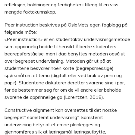
refleksjon, holdninger og ferdigheter i tillegg til en viss
mengde faktakunnskap.
Peer instruction beskrives på OsloMets egen fagblogg på
følgende måte:
«Peer instruction» er en studentaktiv undervisningsmetode
som opprinnelig hadde til hensikt å bedre studenters
begrepsforståelse, men i dag benyttes metoden også ut
over begrepet undervisning. Metoden går ut på at
studentene besvarer noen korte (begrepsmessige)
spørsmål om et tema (digitalt eller ved bruk av penn og
papir). Studentene diskuterer deretter svarene sine i par,
før de bestemmer seg for om de vil endre eller beholde
svarene de opprinnelige ga (Lorentzen, 2018).
Constructive alignment kan oversettes til det norske
begrepet” samstemt undervisning”. Samstemt
undervisning betyr at et emne planlegges og
gjennomføres slik at læringsmål, læringsutbytte,