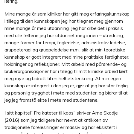
læring.
Mine mange år som kliniker har gitt meg erfaringskunnskap
i tillegg til den kunnskapen jeg har tilegnet meg gjennom
mine mange år med utdanning. Jeg har arbeidet i praksis
med alle feltene jeg har utdannet meg innen – utredning,
mange former for terapi, fagledelse, administrativ ledelse,
gruppeterapi og gruppeledelse m.m., slik at min teoretiske
kunnskap er godt integrert med mine praktiske ferdigheter,
holdninger og refleksjoner. Mitt arbeid med pårørende- og
brukerorganisasjoner har i tillegg til mitt kliniske arbeid lært
meg mye og bidratt til en helhetstenkning. At min egen
kunnskap er integrert i den jeg er, gjør at jeg har stor faglig
og personlig trygghet i møte med studenter, og bidrar til at
jeg jeg framstå ekte i møte med studentene.
I sitt kapittel” Fra kateter til kaos” skriver Arne Skodje
(2016) som jeg tidligere har nevnt at kritikken av
tradisjonelle forelesninger er massiv og har eksistert i