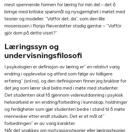
mest spennende formen for læring for min del – det å
bringe med kritiske spørsmål og nysgjerrighet i møtet med
teorier og modeller. ”Vafför det, da”, som den lille
mosenissen i Ronja Røverdatter stadig gjentar – ”Vafför
gjör dom på detta viset?”
Læringssyn og
undervisningsfilosofi
I psykologien er definisjon av læring er” en relativt varig
endring i opplevelse og atferd som følge av tidligere
erfaring” (snl.no), og den definisjonen finner jeg brukbar for
det jeg som lærer skal bidra med i møte med studenter.
Det studenten skal få gjennom videreutdanning i psykisk
helsearbeid er en endring/forbedring i kunnskap, holdninger
og ferdigheter som gjør studenten bedre i stand til å møte
mennesker etter endt studium. Det er et mål at”
forbedringen” er av varig karakter.
Når det snakkes om motvasjonsteorier eller læringsteorier,