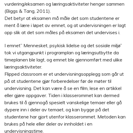
vurdering/eksamen og læringsaktiviteter henger sammen
(Biggs & Tang, 2011).
Det betyr at eksamen må måle det som studentene er
ment å lære i løpet av emnet, og at undervisningen er lagt
opp slik at det som måles på eksamen det undervises i.
I emnet” Mennesket, psykisk lidelse og det sosiale miljø”
tok vi utgangpunkt i programplan og læringsutbytte da
timeplanen ble lagt, og emnet ble gjennomført med ulike
læringsaktiviteter.
Flipped classroom er et undervisningsopplegg som går ut
på at studentene gjør forberedelser før de møter til
undervisning. Det kan være å se en film, lese en artikkel
eller gjøre oppgaver. Tiden i klasserommet kan dermed
brukes til å gjennogå spesielt vanskelige temaer eller gå
dypere inn i deler av temaet, og kan bygge på det
studentene har gjort utenfor klasserommet. Metoden kan
brukes på hele eller deler av innholdet i en
undervisningstime.