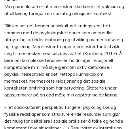
Min grunnfilosofi er at mennesker ikke lærer i et vakuum og
at all læring foregår i en sosial og relasjonell kontekst.
Slik jeg ser det henger sosiokulturell læringsteori tett
sammen med de psykologiske teorier som omhandler
tilknytning, affektiv inntoning og utvikling av mentalisering
og regulering. Mennesker trenger mennesker for å utvikle
seg til mennesker med selvbevissthet (Karterud, 2017). Å
lære om komplekse fenomener, holdninger, relasjonell
kompetanse m.m. må skje gjennom aktiv deltakelse. I
psykisk helsearbeid er det nettopp kunnskap om
mennesket, menneskets relasjoner og det sosiale
konteksten omkring som har betydning. Sitatene under
oppsummerer på en god måte min oppfatning av læring.
«I et sosiokulturelt perspektiv fungerer psykologiske og
fysiske redskaper som strukturerende ressurser som gjør
det mulig for deltakere i sosiale praksiser å tolke og handle
kompetent i nye situasjoner. (…) Resultatet av interaksjon