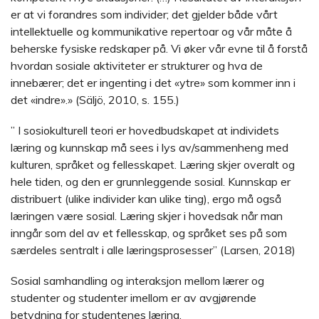
er at vi forandres som individer; det gjelder både vårt
intellektuelle og kommunikative repertoar og vår måte å
beherske fysiske redskaper på. Vi øker vår evne til å forstå
hvordan sosiale aktiviteter er strukturer og hva de
innebærer; det er ingenting i det «ytre» som kommer inn i
det «indre».» (Säljö, 2010, s. 155.)
” I sosiokulturell teori er hovedbudskapet at individets
læring og kunnskap må sees i lys av/sammenheng med
kulturen, språket og fellesskapet. Læring skjer overalt og
hele tiden, og den er grunnleggende sosial. Kunnskap er
distribuert (ulike individer kan ulike ting), ergo må også
læringen være sosial. Læring skjer i hovedsak når man
inngår som del av et fellesskap, og språket ses på som
særdeles sentralt i alle læringsprosesser” (Larsen, 2018)
Sosial samhandling og interaksjon mellom lærer og
studenter og studenter imellom er av avgjørende
betydning for studentenes læring.