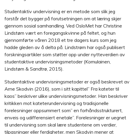
Studentaktiv undervisning er en metode som slik jeg
forstår det bygger på forutsetningen om at læring skjer
gjennom sosial samhandling. Ved OsloMet har Christine
Lindstøm vært en foregangskvinne på feltet, og hun
gjennomførte våren 2018 et tre dagers kurs som jeg
hadde gleden av å delta på. Lindstrøm har også publisert
forskningsartikler som støtter opp under nytteverdien av
studentaktive undervisningsmetoder (Komulainen,
Lindstøm & Sandtrø, 2015).
Studentaktive undervisningsmetoder er også beskrevet av
Arne Skodvin (2016), som i sitt kapittel” Fra kateter til
kaos” beskriver ulike undervisningsmetoder. Han beskriver
kritikken mot kateterundervisning og tradisjonelle
forelesninger oppsummert som” en forhåndsstrukturert,
enveis og udifferensiert enetale”. Forelesninger er uegnet
til undervisning som skal lære studentene om verdier,
tilpasninger eller ferdigheter, men Skodvin mener at