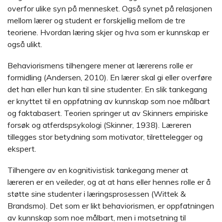
overfor ulike syn på mennesket. Også synet på relasjonen
mellom lærer og student er forskjellig mellom de tre
teoriene. Hvordan læring skjer og hva som er kunnskap er
også ulikt.
Behaviorismens tilhengere mener at lærerens rolle er
formidling (Andersen, 2010). En lærer skal gi eller overføre
det han eller hun kan til sine studenter. En slik tankegang
er knyttet til en oppfatning av kunnskap som noe målbart
og faktabasert. Teorien springer ut av Skinners empiriske
forsøk og atferdspsykologi (Skinner, 1938). Læreren
tillegges stor betydning som motivator, tilrettelegger og
ekspert.
Tilhengere av en kognitivistisk tankegang mener at
læreren er en veileder, og at at hans eller hennes rolle er å
støtte sine studenter i læringsprosessen (Wittek &
Brandsmo). Det som er likt behaviorismen, er oppfatningen
av kunnskap som noe målbart, men i motsetning til