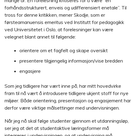
mange år. En forelesning kritiseres for å være” en
forhåndsstrukturert, enveis og udifferensiert enetale”. Til
tross for denne kritikken, mener Skodje, som er
førsteamanuensis emeritus ved Institutt for pedagogikk
ved Universitetet i Oslo, at forelesninger kan være
velegnet blant annet til følgende:
orientere om et fagfelt og skape oversikt
presentere tilgjengelig informasjon/vise bredden
engasjere
Som jeg tidligere har vært inne på, har mitt hovedvirke
fram til nå vært å introdusere tidligere ukjent stoff for nye
miljøer. Både orientering, presentasjon og engasjement har
derfor være viktige målsettinger med undervisningen.
Når jeg nå skal følge studenter gjennom et utdanningsløp,
ser jeg at det at studentaktive læringsformer må
integreres i undervisningen, og at undervisning må