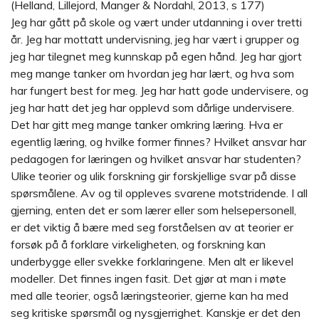
(Helland, Lillejord, Manger & Nordahl, 2013, s 177)
Jeg har gått på skole og vært under utdanning i over tretti
år. Jeg har mottatt undervisning, jeg har vært i grupper og
jeg har tilegnet meg kunnskap på egen hånd. Jeg har gjort
meg mange tanker om hvordan jeg har lært, og hva som
har fungert best for meg. Jeg har hatt gode undervisere, og
jeg har hatt det jeg har opplevd som dårlige undervisere.
Det har gitt meg mange tanker omkring læring. Hva er
egentlig læring, og hvilke former finnes? Hvilket ansvar har
pedagogen for læringen og hvilket ansvar har studenten?
Ulike teorier og ulik forskning gir forskjellige svar på disse
spørsmålene. Av og til oppleves svarene motstridende. I all
gjerning, enten det er som lærer eller som helsepersonell,
er det viktig å bære med seg forståelsen av at teorier er
forsøk på å forklare virkeligheten, og forskning kan
underbygge eller svekke forklaringene. Men alt er likevel
modeller. Det finnes ingen fasit. Det gjør at man i møte
med alle teorier, også læringsteorier, gjerne kan ha med
seg kritiske spørsmål og nysgjerrighet. Kanskje er det den