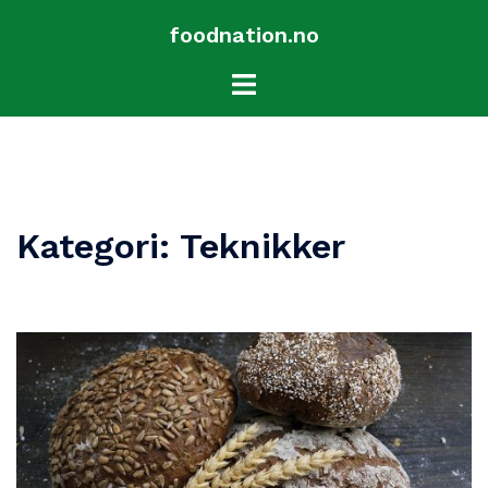
Hopp
foodnation.no
til
innhold
Toggle
menu
Kategori:
Teknikker