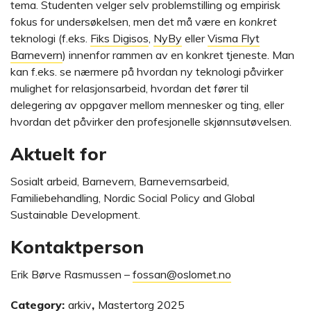
tema. Studenten velger selv problemstilling og empirisk
fokus for undersøkelsen, men det må være en
konkret
teknologi (f.eks.
Fiks Digisos
,
NyBy
eller
Visma Flyt
Barnevern
) innenfor rammen av en konkret tjeneste. Man
kan f.eks. se nærmere på hvordan ny teknologi påvirker
mulighet for relasjonsarbeid, hvordan det fører til
delegering av oppgaver mellom mennesker og ting, eller
hvordan det påvirker den profesjonelle skjønnsutøvelsen.
Aktuelt for
Sosialt arbeid, Barnevern, Barnevernsarbeid,
Familiebehandling, Nordic Social Policy and Global
Sustainable Development.
Kontaktperson
Erik Børve Rasmussen –
fossan@oslomet.no
Category:
arkiv
,
Mastertorg 2025