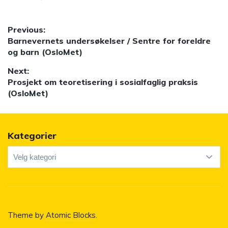
Innleggsnavigasjon
Previous:
Previous
Barnevernets undersøkelser / Sentre for foreldre
post:
og barn (OsloMet)
Next:
Next
Prosjekt om teoretisering i sosialfaglig praksis
post:
(OsloMet)
Kategorier
Kategorier
Theme by
Atomic Blocks
.