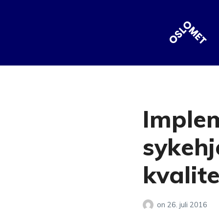
Implem
sykehj
kvalite
on
26. juli 2016