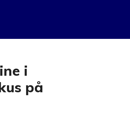
ne i
okus på