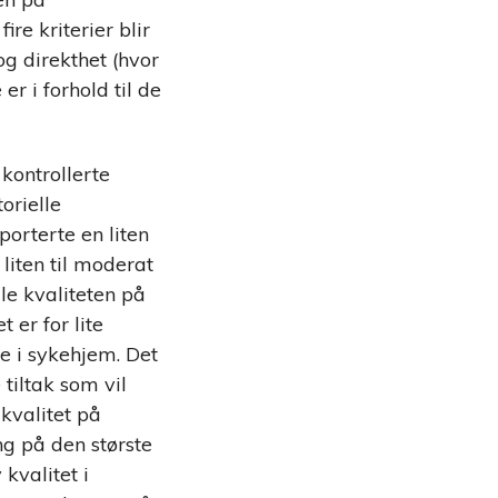
re kriterier blir
og direkthet (hvor
er i forhold til de
kontrollerte
torielle
orterte en liten
e liten til moderat
le kvaliteten på
 er for lite
e i sykehjem. Det
 tiltak som vil
kvalitet på
ng på den største
kvalitet i