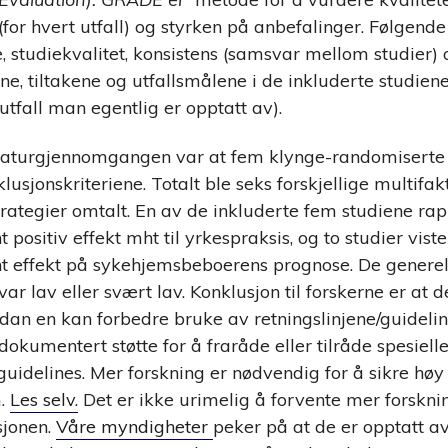
r hvert utfall) og styrken på anbefalinger. Følgende fi
e, studiekvalitet, konsistens (samsvar mellom studier) 
ne, tiltakene og utfallsmålene i de inkluderte studiene 
 utfall man egentlig er opptatt av).
teraturgjennomgangen var at fem klynge-randomiserte 
klusjonskriteriene. Totalt ble seks forskjellige multifak
ategier omtalt. En av de inkluderte fem studiene rapp
nt positiv effekt mht til yrkespraksis, og to studier vist
kant effekt på sykehjemsbeboerens prognose. De generel
 lav eller svært lav. Konklusjon til forskerne er at det
an en kan forbedre bruke av retningslinjene/guidelin
okumentert støtte for å fraråde eller tilråde spesielle
idelines. Mer forskning er nødvendig for å sikre høy 
m.
Les selv.
Det er ikke urimelig å forvente mer forskni
sjonen.
Våre myndigheter
peker på at de er opptatt av 