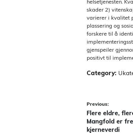
helsetjenesten. Kv
skader 2) vitenska
varierer i kvalitet
plassering og sosi
forskere til å iden
implementeringsstr
gjenspeiler gjenno
positivt til imple
Category:
Ukat
Innleggsn
Previous:
Previous
Flere eldre, fle
post:
Mangfold er fr
kjerneverdi