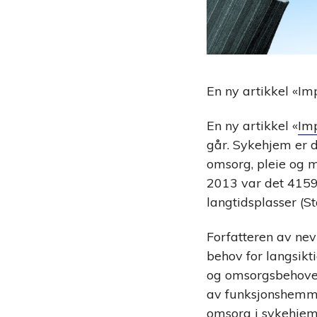
En ny artikkel «Im
En ny artikkel «
Imp
går. Sykehjem er d
omsorg, pleie og m
2013 var det 4159
langtidsplasser (St
Forfatteren av nevn
behov for langsikt
og omsorgsbehoven
av funksjonshemmi
omsorg i sykehjem 