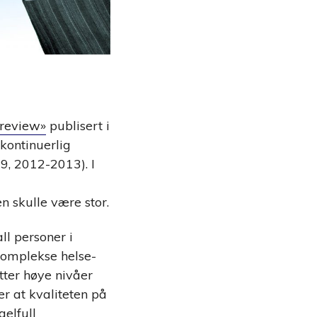
 review»
publisert i
kontinuerlig
29, 2012-2013). I
n skulle være stor.
ll personer i
 komplekse helse-
tter høye nivåer
r at kvaliteten på
gelfull