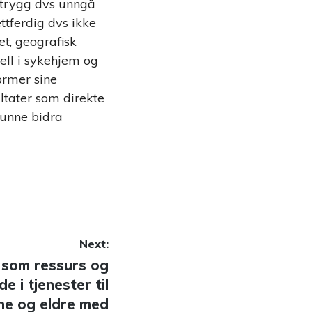
) trygg dvs unngå
ttferdig dvs ikke
et, geografisk
ell i sykehjem og
former sine
ltater som direkte
kunne bidra
Next:
som ressurs og
 i tjenester til
ne og eldre med