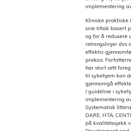
implementering av 
Kliniske praktiske 
sine tiltak basert 
og for å redusere 
retningslinjer dvs 
effektiv gjennomfør
praksis. Forfatter
har stort sett for
til sykehjem kan d
gjennomgå effekten
/ guideline i sykeh
implementering av 
Systematisk litte
DARE, HTA, CENTRAL
på kvalitetssjekk
Development and 