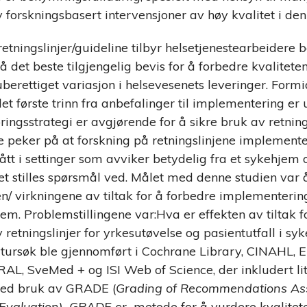
forskningsbasert intervensjoner av høy kvalitet i den 
retningslinjer/guideline tilbyr helsetjenestearbeidere b
på det beste tilgjengelig bevis for å forbedre kvalitete
uberettiget variasjon i helsevesenets leveringer. Formi
det første trinn fra anbefalinger til implementering er u
ingsstrategi er avgjørende for å sikre bruk av retnings
ne peker på at forskning på retningslinjene implemente
egått i settinger som avviker betydelig fra et sykehjem
et stilles spørsmål ved. Målet med denne studien var 
/ virkningene av tiltak for å forbedre implementering
jem. Problemstillingene var:Hva er effekten av tiltak 
retningslinjer for yrkesutøvelse og pasientutfall i sy
ratursøk ble gjennomført i Cochrane Library, CINAHL,
, SveMed + og ISI Web of Science, der inkludert lit
 ved bruk av GRADE (
Grading of Recommendations As
Evaluation). GRADE er
metode for å vurdere kvalitet