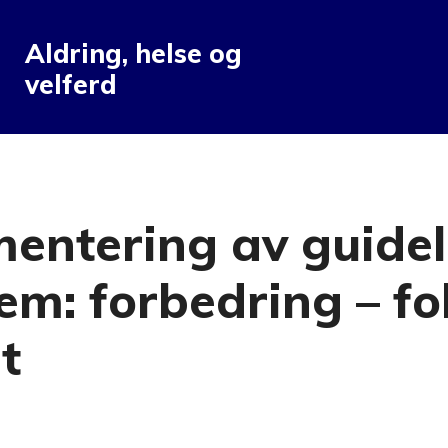
Aldring, helse og
velferd
entering av guideli
em: forbedring – f
t