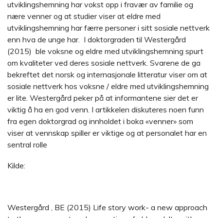
utviklingshemning har vokst opp i fravær av familie og
nære venner og at studier viser at eldre med
utviklingshemning har færre personer i sitt sosiale nettverk
enn hva de unge har. I doktorgraden til Westergård
(2015) ble voksne og eldre med utviklingshemning spurt
om kvaliteter ved deres sosiale nettverk. Svarene de ga
bekreftet det norsk og internasjonale litteratur viser om at
sosiale nettverk hos voksne / eldre med utviklingshemning
er lite. Westergård peker på at informantene sier det er
viktig å ha en god venn. I artikkelen diskuteres noen funn
fra egen doktorgrad og innholdet i boka «venner» som
viser at vennskap spiller er viktige og at personalet har en
sentral rolle
Kilde:
Westergård , BE (2015) Life story work- a new approach