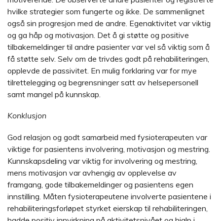
hvilke strategier som fungerte og ikke. De sammenlignet
også sin progresjon med de andre. Egenaktivitet var viktig
og ga håp og motivasjon. Det å gi støtte og positive
tilbakemeldinger til andre pasienter var vel så viktig som å
få støtte selv. Selv om de trivdes godt på rehabiliteringen,
opplevde de passivitet. En mulig forklaring var for mye
tilrettelegging og begrensninger satt av helsepersonell
samt mangel på kunnskap.
Konklusjon
God relasjon og godt samarbeid med fysioterapeuten var
viktige for pasientens involvering, motivasjon og mestring.
Kunnskapsdeling var viktig for involvering og mestring,
mens motivasjon var avhengig av opplevelse av
framgang, gode tilbakemeldinger og pasientens egen
innstilling. Måten fysioterapeutene involverte pasientene i
rehabiliteringsforløpet styrket eierskap til rehabiliteringen,
hadde positiv innvirkning på aktivitetsnivået og hjalp i