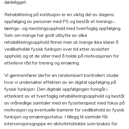
dødeligget.
Rehabilitering på institusjon er en viktig del av dagens
oppfølging av personer med PS og består et trenings-,
lærings- og mestringsopphold med tverrfaglig oppfølging.
Selv om mange har godt utbytte av slike
rehabiliteringsopphold finner man at mange ikke klarer å
vedlikeholde fysisk funksjon over tid etter avsluttet
opphold, og at de sliter med å holde på motivasjonen for
etterleve råd for trening og ernæring.
Vi gjennomfører derfor en randomisert kontrollert studie
hvor vi undersøker effekten av en digital oppfølging på
fysisk funksjon. Den digitale oppfølgingen foregår i
etterkant av et tverrfaglig rehabiliteringsopphold og består
av månedlige samtaler med en fysioterapeut med fokus på
motivasjon og eventuelle barrierer for vedlikehold av fysisk
funksjon og ernæringsstatus. I tillegg til samtale får
intervensjonsgruppe en aktivitetsklokke som brukes for