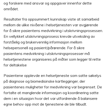
og forskere med ansvar og oppgaver innenfor dette
området.
Resultater fra oppsummert kunnskap viste at samarbeid
mellom de ulike nivåene i helsetjenesten var avgjørende
for å sikre pasientens medvirkning i utskrivningsprosessen.
En vellykket utskrivningsprosess krevde utveksling av
forståelig og brukervennlig informasjon mellom
helsepersonell og pasient/pårørende. For å sikre
pasientens medvirkning i utskrivningsprosesser må
helsetjenestene organiseres på måter som legger til rette
for deltakelse
Pasientene opplevde en helsetjeneste som satte søkelys
på diagnose og biomedisinske kartlegginger, der
pasientenes muligheter for medvirkning var begrenset. De
fortalte at manglende informasjon og koordinering satte
dem i en situasjon hvor det var utfordrende å balansere
egne behov opp mot de tjenestene de ble tilbudt.