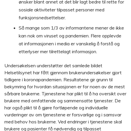
ønsker blant annet at det blir lagt bedre til rette for
sosiale aktiviteter tilpasset personer med
funksjonsnedsettelser.
Så mange som 1/3 av informantene mener de ikke
kan nok om viruset og pandemien. Flere opplevde
at informasjonen i media er vanskelig å forstå og
etterlyser mer tilrettelagt informasjon.
Undersøkelsen understøtter det samlede bildet
Helsetilsynet har fått gjennom brukerundersøkelser gjort
tidligere i koronapandemien. Resultatene gir grunn til
bekymring for hvordan situasjonen er for noen av de mest
sårbare brukerne. Tjenestene har plikt til å ha oversikt over
brukere med omfattende og sammensatte tjenester. De
har også plikt til å gjøre fortløpende og individuelle
vurderinger av om tjenestene er forsvarlige og i samsvar
med behov hos brukerne. Ved endringer i tjenestene skal
brukere og pasienter få nødvendig og tilpasset