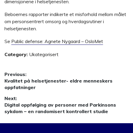
dimensjonene i helsetjenesten.
Beboernes rapporter indikerte et misforhold mellom målet
om personsentrert omsorg og hverdagsrutiner i
helsetjenesten.
Se
Public defense: Agnete Nygaard – OsloMet
Category:
Ukategorisert
Innleggsnavigasjon
Previous:
Previous
Kvalitet på helsetjenester- eldre menneskers
post:
oppfatninger
Next:
Next
Digital oppfølging av personer med Parkinsons
post:
sykdom – en randomisert kontrollert studie