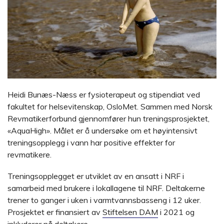
Heidi Bunæs-Næss er fysioterapeut og stipendiat ved
fakultet for helsevitenskap, OsloMet. Sammen med Norsk
Revmatikerforbund gjennomfører hun treningsprosjektet,
«AquaHigh». Målet er å undersøke om et høyintensivt
treningsopplegg i vann har positive effekter for
revmatikere.
Treningsopplegget er utviklet av en ansatt i NRF i
samarbeid med brukere i lokallagene til NRF. Deltakerne
trener to ganger i uken i varmtvannsbasseng i 12 uker.
Prosjektet er finansiert av
Stiftelsen DAM
i 2021 og
inkluderer nå deltakere.