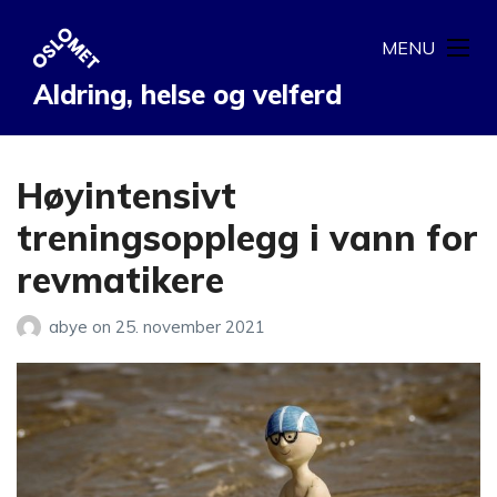
MENU
Aldring, helse og velferd
Høyintensivt
treningsopplegg i vann for
revmatikere
abye
on
25. november 2021