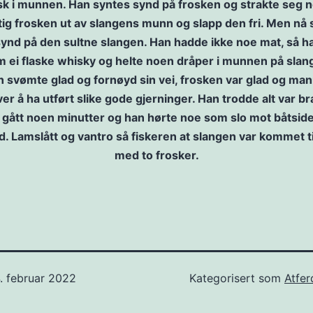
sk i munnen. Han syntes synd på frosken og strakte seg n
tig frosken ut av slangens munn og slapp den fri. Men nå
ynd på den sultne slangen. Han hadde ikke noe mat, så h
m ei flaske whisky og helte noen dråper i munnen på slan
 svømte glad og fornøyd sin vei, frosken var glad og ma
er å ha utført slike gode gjerninger. Han trodde alt var bra
gått noen minutter og han hørte noe som slo mot båtsid
d. Lamslått og vantro så fiskeren at slangen var kommet t
med to frosker.
. februar 2022
Kategorisert som
Atfer