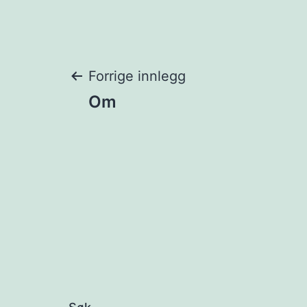
Innleggsnaviga
Forrige innlegg
Om