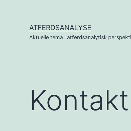
Gå
til
innhold
ATFERDSANALYSE
Aktuelle tema i atferdsanalytisk perspekt
Kontakt