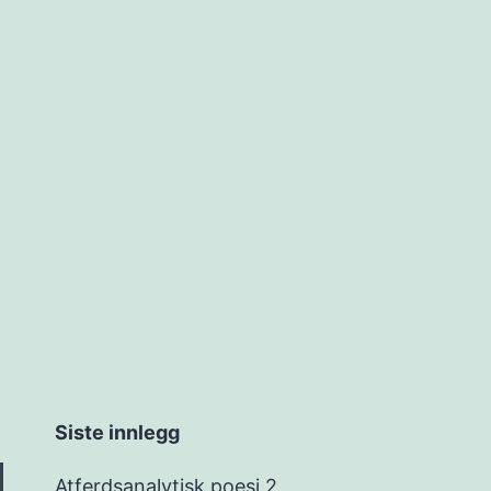
sjon
Siste innlegg
Atferdsanalytisk poesi 2