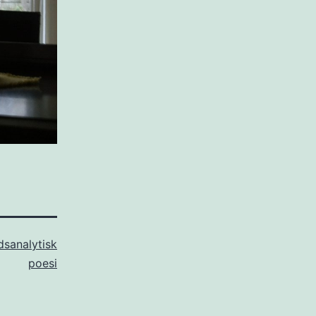
dsanalytisk
poesi