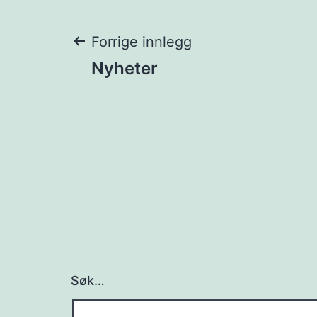
Innleggsnaviga
Forrige innlegg
Nyheter
Søk…