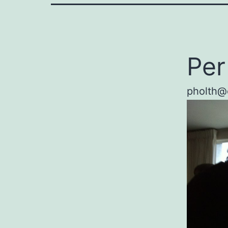
Per
pholth@