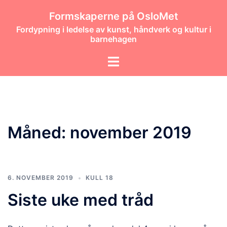
Hopp
Formskaperne på OsloMet
til
Fordypning i ledelse av kunst, håndverk og kultur i
innhold
barnehagen
Toggle
menu
Måned:
november 2019
6. NOVEMBER 2019
KULL 18
Siste uke med tråd