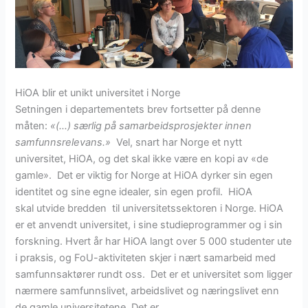
HiOA blir et unikt universitet i Norge
Setningen i departementets brev fortsetter på denne
måten:
«(…) særlig på samarbeidsprosjekter innen
samfunnsrelevans.»
Vel, snart har Norge et nytt
universitet, HiOA, og det skal ikke være en kopi av «de
gamle». Det er viktig for Norge at HiOA dyrker sin egen
identitet og sine egne idealer, sin egen profil. HiOA
skal utvide bredden til universitetssektoren i Norge. HiOA
er et anvendt universitet, i sine studieprogrammer og i sin
forskning. Hvert år har HiOA langt over 5 000 studenter ute
i praksis, og FoU-aktiviteten skjer i nært samarbeid med
samfunnsaktører rundt oss. Det er et universitet som ligger
nærmere samfunnslivet, arbeidslivet og næringslivet enn
de gamle universitetene. Det er