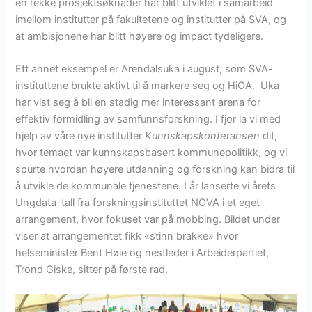
en rekke prosjektsøknader har blitt utviklet i samarbeid
imellom institutter på fakultetene og institutter på SVA, og
at ambisjonene har blitt høyere og impact tydeligere.
Ett annet eksempel er Arendalsuka i august, som SVA-
instituttene brukte aktivt til å markere seg og HiOA. Uka
har vist seg å bli en stadig mer interessant arena for
effektiv formidling av samfunnsforskning. I fjor la vi med
hjelp av våre nye institutter
Kunnskapskonferansen
dit,
hvor temaet var kunnskapsbasert kommunepolitikk, og vi
spurte hvordan høyere utdanning og forskning kan bidra til
å utvikle de kommunale tjenestene. I år lanserte vi årets
Ungdata-tall fra forskningsinstituttet NOVA i et eget
arrangement, hvor fokuset var på mobbing. Bildet under
viser at arrangementet fikk «stinn brakke» hvor
helseminister Bent Høie og nestleder i Arbeiderpartiet,
Trond Giske, sitter på første rad.