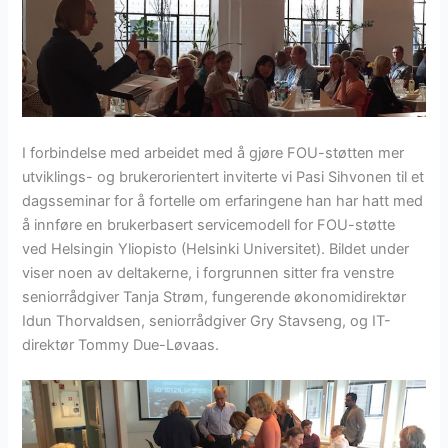
I forbindelse med arbeidet med å gjøre FOU-støtten mer
utviklings- og brukerorientert inviterte vi Pasi Sihvonen til et
dagsseminar for å fortelle om erfaringene han har hatt med
å innføre en brukerbasert servicemodell for FOU-støtte
ved Helsingin Yliopisto (Helsinki Universitet). Bildet under
viser noen av deltakerne, i forgrunnen sitter fra venstre
seniorrådgiver Tanja Strøm, fungerende økonomidirektør
Idun Thorvaldsen, seniorrådgiver Gry Stavseng, og IT-
direktør Tommy Due-Løvaas.