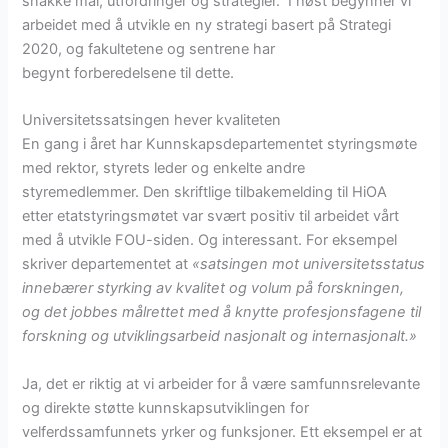
snakke mål, utfordringer og strategier. I høst begynner vi
arbeidet med å utvikle en ny strategi basert på Strategi
2020, og fakultetene og sentrene har
begynt forberedelsene til dette.
Universitetssatsingen hever kvaliteten
En gang i året har Kunnskapsdepartementet styringsmøte
med rektor, styrets leder og enkelte andre
styremedlemmer. Den skriftlige tilbakemelding til HiOA
etter etatstyringsmøtet var svært positiv til arbeidet vårt
med å utvikle FOU-siden. Og interessant. For eksempel
skriver departementet at
«satsingen mot universitetsstatus
innebærer styrking av kvalitet og volum på forskningen,
og det jobbes målrettet med å knytte profesjonsfagene til
forskning og utviklingsarbeid nasjonalt og internasjonalt.»
Ja, det er riktig at vi arbeider for å være samfunnsrelevante
og direkte støtte kunnskapsutviklingen for
velferdssamfunnets yrker og funksjoner. Ett eksempel er at