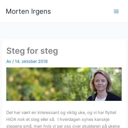
Hopp
Morten Irgens
rett
til
innholdet
Steg for steg
Av
/
14. oktober 2016
Det har vært en interessant og viktig uke, og vi har flyttet
HiOA nok et steg eller så. I hverdagen synes kanskje
stegene små, men hvis vi ser oss over skulderen på ukene