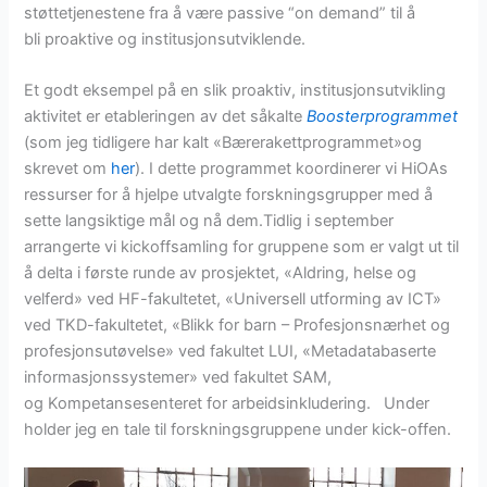
støttetjenestene fra å være passive “on demand” til å
bli proaktive og institusjonsutviklende.
Et godt eksempel på en slik proaktiv, institusjonsutvikling
aktivitet er etableringen av det såkalte
Boosterprogrammet
(som jeg tidligere har kalt «Bærerakettprogrammet»og
skrevet om
her
). I dette programmet koordinerer vi HiOAs
ressurser for å hjelpe utvalgte forskningsgrupper med å
sette langsiktige mål og nå dem.Tidlig i september
arrangerte vi kickoffsamling for gruppene som er valgt ut til
å delta i første runde av prosjektet, «Aldring, helse og
velferd» ved HF-fakultetet, «Universell utforming av ICT»
ved TKD-fakultetet, «Blikk for barn – Profesjonsnærhet og
profesjonsutøvelse» ved fakultet LUI, «Metadatabaserte
informasjonssystemer» ved fakultet SAM,
og Kompetansesenteret for arbeidsinkludering. Under
holder jeg en tale til forskningsgruppene under kick-offen.