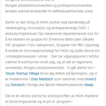
Norges arbeidslivsuniversitet og profesjonsuniversitet,
landets største leverandør til velferdssamfunnets yrker.
Derfor er det viktig at HiOA styrker seg betraktelig på
verdiskaping, innovasjon og entrepenørskap (VIE). I
etatsstyringsbrevet i fjor berømmet departementet oss for
å ha etablert en gruppe for å fremme dette (den såkalte
VIE-gruppen i FoU-seksjonen). Gruppen har fått i oppdrag
å utvikle en innovasjonstrategi for HiOA og spille denne inn
i strategiprosessen i vinter. Den tar utgangspunkt i HiOAs
nærhet til samfunnet rundt seg, og at det er regionens
universitet,
Norges storbyuniversitet
. Vi går derfor inn i
Tøyen Startup Village
(hvor jeg deltok på åpningen), og vi
er medlemmer i
Oslo Medtech
som sammen med
Inven2
og
Oslotech
i forrige uke åpnet helseinkubatoren
Aleap
.
Det er en ekstra styrke for storbyprofilen at HiOA etablerer
et forskningssenter og et ph.d.-program i