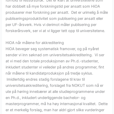
forhold til ressursbruk. Det er klart at universitetene som
har dobbelt så mye forskningstid per ansatt som HiOA
produserer mer forskning per ansatt. Det er urimelig å måle
publiseringsproduktivitet som publisering per ansatt eller
per UF-årsverk. Hvis vi derimot måler publisering per
forskerårsverk, ser vi at vi ligger tett opp til universitetene.
HiOA når målene for akkreditering
HiOA beveger seg systematisk framover, og på nyåret
sender vi inn søknad om universitetsakkreditering. Vi ser
at vi med den totale produksjonen av Ph.d.-studenter,
inkludert studenter vi veileder på andres programmer, fint
når målene til kandidatproduksjon på tredje syklus.
Imidlertdig endres stadig forslagene til krav til
universitetsakkreditering, forslaget fra NOKUT som nå er
ute på høring innebærer at alle studieprogrammene under
en Ph.d., inkludert underliggende bachelor- og
masterprogrammer, må ha høy internasjonal kvalitet. Dette
er et merkelig forslag, man har aldri gjort slike vurderinger