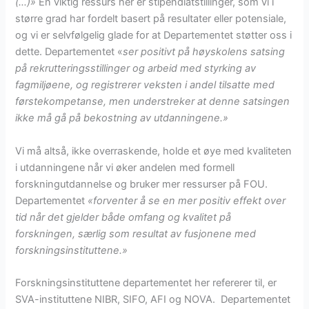
(…)»
En viktig ressurs her er stipendiatstillinger, som vi i
større grad har fordelt basert på resultater eller potensiale,
og vi er selvfølgelig glade for at Departementet støtter oss i
dette. Departementet «
ser positivt på høyskolens satsing
på rekrutteringsstillinger og arbeid med styrking av
fagmiljøene, og registrerer veksten i andel tilsatte med
førstekompetanse, men understreker at denne satsingen
ikke må gå på bekostning av utdanningene.»
Vi må altså, ikke overraskende, holde et øye med kvaliteten
i utdanningene når vi øker andelen med formell
forskningutdannelse og bruker mer ressurser på FOU.
Departementet
«forventer å se en mer positiv effekt over
tid når det gjelder både omfang og kvalitet på
forskningen, særlig som resultat av fusjonene med
forskningsinstituttene.»
Forskningsinstituttene departementet her refererer til, er
SVA-instituttene NIBR, SIFO, AFI og NOVA. Departementet