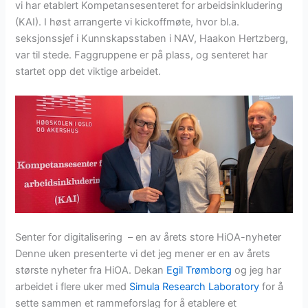
vi har etablert Kompetansesenteret for arbeidsinkludering
(KAI). I høst arrangerte vi kickoffmøte, hvor bl.a.
seksjonssjef i Kunnskapsstaben i NAV, Haakon Hertzberg,
var til stede. Faggruppene er på plass, og senteret har
startet opp det viktige arbeidet.
Senter for digitalisering – en av årets store HiOA-nyheter
Denne uken presenterte vi det jeg mener er en av årets
største nyheter fra HiOA. Dekan
Egil Trømborg
og jeg har
arbeidet i flere uker med
Simula Research Laboratory
for å
sette sammen et rammeforslag for å etablere et