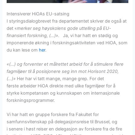
Intensiverer HiOAs EU-satsing
I styringsdialogbrevet fra departementet skriver de også at
det «
merker seg høyskolens gode uttelling på EU-
finansiert forskning, (…)».
Ja, vi har hatt en stødig og
imponerende økning i forskningsaktiviteten ved HiOA, som
du kan lese om
her
.
«(…) og forventer et målrettet arbeid for å stimulere flere
fagmiljøer til å posisjonere seg inn mot Horisont 2020,
(…)»
Her har vi tatt mange, mange grep. For det
første arbeider HiOA direkte med ulike fagmiljøer for å
styrke kompetansen og kunnskapen om internasjonale
forskningsprogrammer.
Vi har hatt en gruppe forskere fra Fakultet for
samfunnsvitenskap på delegasjonsreise til Brussel, og
i senere i høst reiser en delegasjon av forskere fra de fire