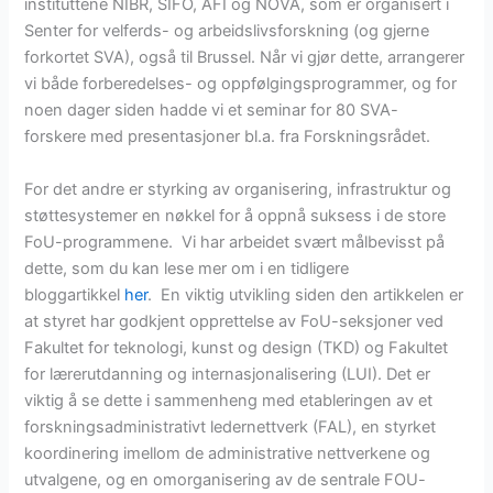
instituttene NIBR, SIFO, AFI og NOVA, som er organisert i
Senter for velferds- og arbeidslivsforskning (og gjerne
forkortet SVA), også til Brussel. Når vi gjør dette, arrangerer
vi både forberedelses- og oppfølgingsprogrammer, og for
noen dager siden hadde vi et seminar for 80 SVA-
forskere med presentasjoner bl.a. fra Forskningsrådet.
For det andre er styrking av organisering, infrastruktur og
støttesystemer en nøkkel for å oppnå suksess i de store
FoU-programmene. Vi har arbeidet svært målbevisst på
dette, som du kan lese mer om i en tidligere
bloggartikkel
her
. En viktig utvikling siden den artikkelen er
at styret har godkjent opprettelse av FoU-seksjoner ved
Fakultet for teknologi, kunst og design (TKD) og Fakultet
for lærerutdanning og internasjonalisering (LUI). Det er
viktig å se dette i sammenheng med etableringen av et
forskningsadministrativt ledernettverk (FAL), en styrket
koordinering imellom de administrative nettverkene og
utvalgene, og en omorganisering av de sentrale FOU-