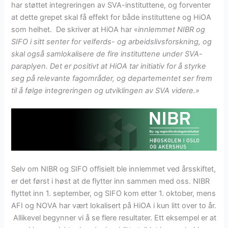
har støttet integreringen av SVA-instituttene, og forventer
at dette grepet skal få effekt for både instituttene og HiOA
som helhet. De skriver at HiOA har «
innlemmet NIBR og
SIFO i sitt senter for velferds- og arbeidslivsforskning, og
skal også samlokalisere de fire instituttene under SVA-
paraplyen. Det er positivt at HiOA tar initiativ for å styrke
seg på relevante fagområder, og departementet ser frem
til å følge integreringen og utviklingen av SVA videre.»
Selv om NIBR og SIFO offisielt ble innlemmet ved årsskiftet,
er det først i høst at de flytter inn sammen med oss. NIBR
flyttet inn 1. september, og SIFO kom etter 1. oktober, mens
AFI og NOVA har vært lokalisert på HiOA i kun litt over to år.
Allikevel begynner vi å se flere resultater. Ett eksempel er at