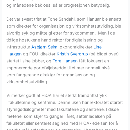
og månedene bak oss, så er progresjonen betydelig.
Det var svært trist at Tone Sandahl, som i januar ble ansatt
som direktør for organisasjon og virksomhetsutvikling, ble
alvorlig syk og måtte gi etter for sykdommen. Men i de
tidlige høstukene har direktør for digitalisering og
infrastruktur
Asbjørn Seim
, økonomidirektør
Line
Haugen
og FOU-direktør
Kristin Sverdrup
(på bildet over)
startet i sine jobber, og
Tore Hansen
fått fokusert en
imponerende porteføljebredde til et mer normalt nivå
som fungerende direktør for organisasjon og
virksomhetsutvikling.
Vi merker godt at HiOA har et sterkt framdriftstrykk
i fakultetene og sentrene. Denne uken har rektoratet startet
styringsdialogmøter med fakultetene og sentrene. I disse
møtene, som skjer to ganger i året, setter ledelsen på
fakultetet eller senteret seg ned med HiOA-ledelsen for å