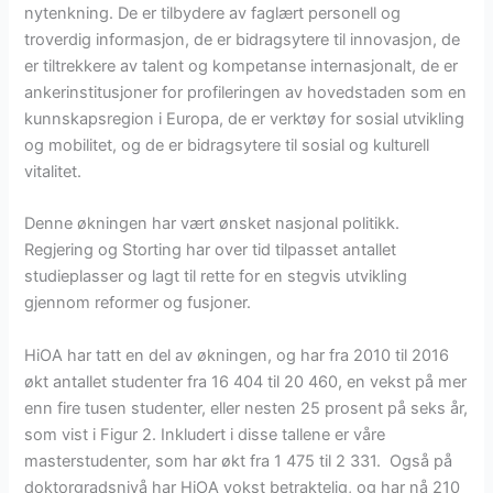
nytenkning. De er tilbydere av faglært personell og
troverdig informasjon, de er bidragsytere til innovasjon, de
er tiltrekkere av talent og kompetanse internasjonalt, de er
ankerinstitusjoner for profileringen av hovedstaden som en
kunnskapsregion i Europa, de er verktøy for sosial utvikling
og mobilitet, og de er bidragsytere til sosial og kulturell
vitalitet.
Denne økningen har vært ønsket nasjonal politikk.
Regjering og Storting har over tid tilpasset antallet
studieplasser og lagt til rette for en stegvis utvikling
gjennom reformer og fusjoner.
HiOA har tatt en del av økningen, og har fra 2010 til 2016
økt antallet studenter fra 16 404 til 20 460, en vekst på mer
enn fire tusen studenter, eller nesten 25 prosent på seks år,
som vist i Figur 2. Inkludert i disse tallene er våre
masterstudenter, som har økt fra 1 475 til 2 331. Også på
doktorgradsnivå har HiOA vokst betraktelig, og har nå 210