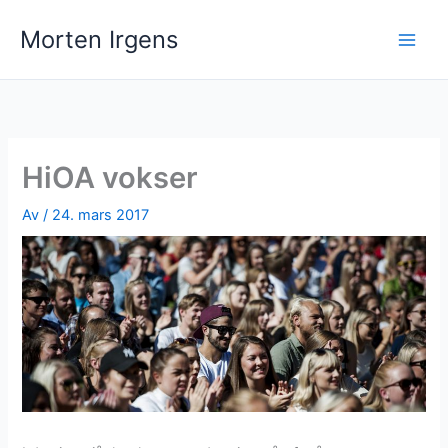
Hopp
Morten Irgens
rett
til
innholdet
HiOA vokser
Av
/
24. mars 2017