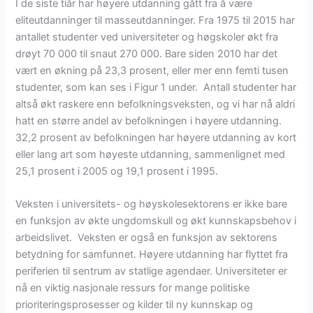
I de siste tiår har høyere utdanning gått fra å være
eliteutdanninger til masseutdanninger. Fra 1975 til 2015 har
antallet studenter ved universiteter og høgskoler økt fra
drøyt 70 000 til snaut 270 000. Bare siden 2010 har det
vært en økning på 23,3 prosent, eller mer enn femti tusen
studenter, som kan ses i Figur 1 under. Antall studenter har
altså økt raskere enn befolkningsveksten, og vi har nå aldri
hatt en større andel av befolkningen i høyere utdanning.
32,2 prosent av befolkningen har høyere utdanning av kort
eller lang art som høyeste utdanning, sammenlignet med
25,1 prosent i 2005 og 19,1 prosent i 1995.
Veksten i universitets- og høyskolesektorens er ikke bare
en funksjon av økte ungdomskull og økt kunnskapsbehov i
arbeidslivet. Veksten er også en funksjon av sektorens
betydning for samfunnet. Høyere utdanning har flyttet fra
periferien til sentrum av statlige agendaer. Universiteter er
nå en viktig nasjonale ressurs for mange politiske
prioriteringsprosesser og kilder til ny kunnskap og