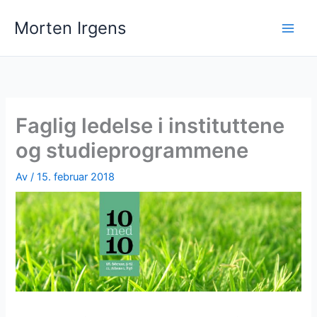
Hopp
Morten Irgens
rett
til
innholdet
Faglig ledelse i instituttene
og studieprogrammene
Av
/
15. februar 2018