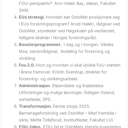
FOU-perspektiv? Ann-Helén Bay, dekan, Fakultet
SAM.
EUs strategi.
Hvordan bør OsloMet posisjonere seg
i EUs forskningsprogram? Arvid Hallén, rådgiver ved
OsloMet, styreleder ved Høgskulen på vestlandet,
tidligere direktør i Norges forskningsråd.
Boosterprogrammet.
I dag og i morgen. Vibeke
Moe, seniorrådgiver, Avdeling for forskning og
utvikling.
Fou 2.0.
Hvor og hvordan vi skal utvikle FoU-støtten
i årene framover. Kristin Sverdrup, direktør for
forskning- og utviklingsarbeid.
Administrasjon.
Stipendiater og linjeledelse.
Utfordringer og mulige løsninger. Oddgeir Osland,
senterleder, SPS.
Transformasjon.
Første stopp 2025.
Barnehageforskning ved OsloMet – Med framtida i
sikte. Mette Tollefsrud, instituttleder, Fakultet LUI.
FOU-tiden.
FOU-tid er OsloMets største investering