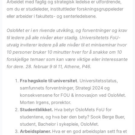
Arbeidet med faglig og strategisk ledelse er utfordrende,
om du er studieleder, instituttleder forskningsgruppeleder
eller arbeider i fakultets- og senterledelsene.
OsloMet er i en rivende utvikling, og forventninger og krav
til ledere på alle nivåer øker stadig. Universitetets FoU-
utvalg inviterer ledere på alle nivåer til et miniseminar hvor
10 personer bruker 10 minutter hver for å snakke om 10
forskjellige temaer som kan være viktige eller interessante
for dere. 28. februar 9 til 11, Athene, P46.
Fra høgskole til universitet
.
Universitetsstatus,
samfunnets forventninger, Strategi 2024 og
konsekvensene for FOU & innovasjon ved OsloMet.
Morten Irgens, prorektor.
Studentblikket.
Hva betyr OsloMets FoU for
studentene, og hva bør den bety? Sook Berge Buer,
student, Bachelor i sykepleie, OsloMet.
Arbeidsplaner.
Hva er en god arbeidsplan sett fra et