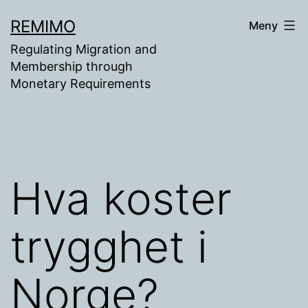
Gå
REMIMO
Meny
til
Regulating Migration and
innhold
Membership through
Monetary Requirements
Hva koster
trygghet i
Norge?