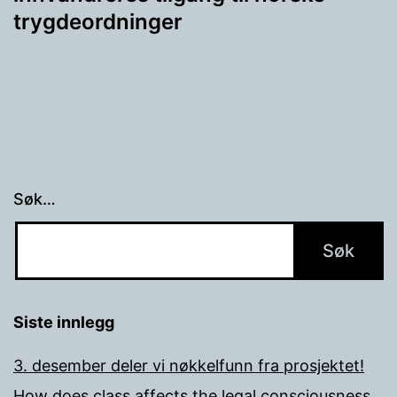
trygdeordninger
Søk…
Siste innlegg
3. desember deler vi nøkkelfunn fra prosjektet!
How does class affects the legal consciousness