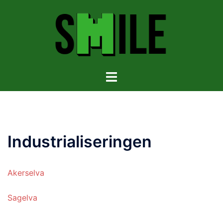
Hopp
til
innhold
Toggle
menu
Industrialiseringen
Akerselva
Sagelva