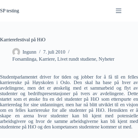
Hopp
til
SP testing
innholdet
Karrierefestival på HiO
Ingunn
7. juli 2010
Forsamlinga
,
Karriere
,
Livet rundt studiene
,
Nyheter
Studentparlamentet driver for tiden og jobber for å få til en felles
karriereuke på Høyskolen i Oslo.
Den skal ha base på hver a
avdelingene, men det er ønskelig med et sammarbeid og flyt av
studenter og bedriftspresentasjoner på tvers av avdelingene. Dette
startet som et ønske fra en del studenter på HiO som etterspurte en
karrieredag for sine utdanninger, men har nå blitt utviklet til en visjon
om en felles karriereuke for alle studenter på HiO. Hensikten er å
skape en arena hvor studenter kan bli kjent med potensielle
arbeidsgivere og hvor de samme arbeidsgiverne kan bli kjent med
studentene på HiO og den kompetansen studentene kommer ut med.