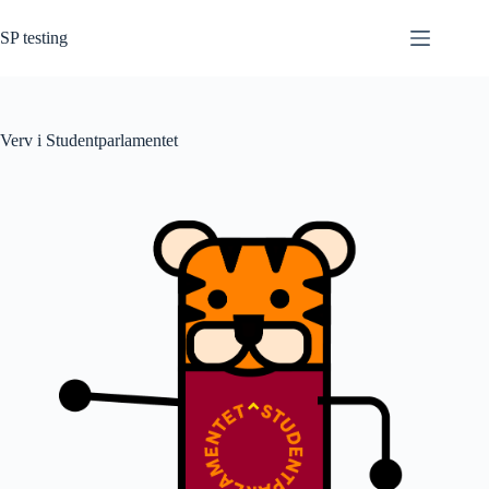
Hopp
til
SP testing
innholdet
Verv i Studentparlamentet