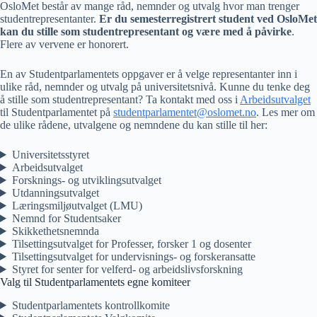
OsloMet består av mange råd, nemnder og utvalg hvor man trenger
studentrepresentanter.
Er du semesterregistrert student
ved OsloMet
kan du stille som studentrepresentant og være med å påvirke
.
Flere av vervene er honorert.
En av Studentparlamentets oppgaver er å velge representanter inn i
ulike råd, nemnder og utvalg på universitetsnivå. Kunne du tenke deg
å stille som studentrepresentant? Ta kontakt med oss i
Arbeidsutvalget
til Studentparlamentet på
studentparlamentet@oslomet.no
. Les mer om
de ulike rådene, utvalgene og nemndene du kan stille til her:
Universitetsstyret
Arbeidsutvalget
Forsknings- og utviklingsutvalget
Utdanningsutvalget
Læringsmiljøutvalget (LMU)
Nemnd for Studentsaker
Skikkethetsnemnda
Tilsettingsutvalget for Professer, forsker 1 og dosenter
Tilsettingsutvalget for undervisnings- og forskeransatte
Styret for senter for velferd- og arbeidslivsforskning
Valg til Studentparlamentets egne komiteer
Studentparlamentets kontrollkomite