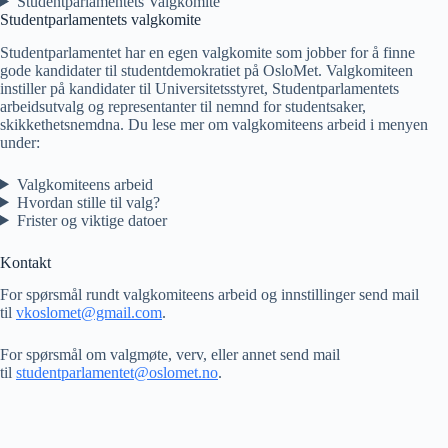
Studentparlamentets Valgkomite
Studentparlamentets valgkomite
Studentparlamentet har en egen valgkomite som jobber for å finne
gode kandidater til studentdemokratiet på OsloMet. Valgkomiteen
instiller på kandidater til Universitetsstyret, Studentparlamentets
arbeidsutvalg og representanter til nemnd for studentsaker,
skikkethetsnemdna. Du lese mer om valgkomiteens arbeid i menyen
under:
Valgkomiteens arbeid
Hvordan stille til valg?
Frister og viktige datoer
Kontakt
For spørsmål rundt valgkomiteens arbeid og innstillinger send mail
til
vkoslomet@gmail.com
.
For spørsmål om valgmøte, verv, eller annet send mail
til
studentparlamentet@oslomet.no
.