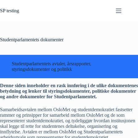
Hopp
til
SP testing
innholdet
Studentparlamentets dokumenter
Studentparlamentets avtaler, årsrapporter,
styringsdokumenter og politikk
Denne siden inneholder en rask innføring i de ulike dokumentenes
betydning og lenker til styringsdokumenter, politiske dokumenter
og andre dokumenter for Studentparlamentet.
Samarbeidsavtalen mellom OsloMet og studentdemokratiet fastsetter
rammer og prinsipper for samarbeid mellom OsloMet og de som
representerer studentdemokratiet, og tydeliggjør hvordan institusjonen
skal legge til rette for studentenes deltakelse, organisering og
innflytelse. Avtalen er mellom OsloMet og Studentparlamentets
arbeidsutvalg som representanter for studentdemokratiet.