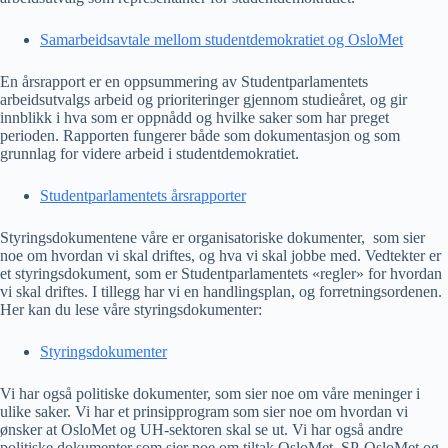
Samarbeidsavtale mellom studentdemokratiet og OsloMet
En årsrapport er en oppsummering av Studentparlamentets
arbeidsutvalgs arbeid og prioriteringer gjennom studieåret, og gir
innblikk i hva som er oppnådd og hvilke saker som har preget
perioden. Rapporten fungerer både som dokumentasjon og som
grunnlag for videre arbeid i studentdemokratiet.
Studentparlamentets årsrapporter
Styringsdokumentene våre er organisatoriske dokumenter, som sier
noe om hvordan vi skal driftes, og hva vi skal jobbe med. Vedtekter er
et styringsdokument, som er Studentparlamentets «regler» for hvordan
vi skal driftes. I tillegg har vi en handlingsplan, og forretningsordenen.
Her kan du lese våre styringsdokumenter:
Styringsdokumenter
Vi har også politiske dokumenter, som sier noe om våre meninger i
ulike saker. Vi har et prinsipprogram som sier noe om hvordan vi
ønsker at OsloMet og UH-sektoren skal se ut. Vi har også andre
politiske dokumenter som sier noe om tiltak OsloMet, SP-OsloMet og