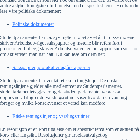
andre aktører kan gjøre i forbindelse med et spesifikt tema. Her kan du
lese våre politiske dokumenter:
Politiske dokumenter
Studentparlamentet har ca. syv møter i løpet av et år, til disse møtene
skriver Arbeidsutvalget sakspapirer og møtene blir referatført i
protokoller. I tillegg skriver Arbeidsutvalget en årsrapport som sier noe
om aktiviteten man har hatt. Du kan lese om dem her:
Sakspapirer, protokoller og årsrapporter
Studentparlamentet har vedtatt etiske retnngslinjer. De etiske
retningslinjene gjelder alle medlemmer av Studentparlamentet,
studentarlamentets gjester og de studentparlamentet velger og
oppnevner. Tilhørende varslingsrutiner viser hvordan en varsling
foregår og hvilke konsekvenser et varsel kan medføre.
Etiske retningslinjer og varslingsrutiner
En resolusjon er en kort uttalelse om et spesifikt tema som er aktuelt på
kort- eller langsikt. Resolusjoner gir arbeidsutvalget og