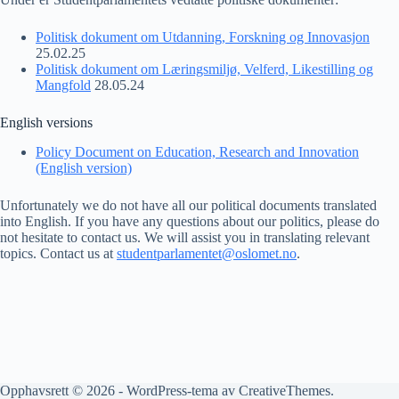
Politisk dokument om Utdanning, Forskning og Innovasjon
25.02.25
Politisk dokument om Læringsmiljø, Velferd, Likestilling og
Mangfold
28.05.24
English versions
Policy Document on Education, Research and Innovation
(English version)
Unfortunately we do not have all our political documents translated
into English. If you have any questions about our politics, please do
not hesitate to contact us. We will assist you in translating relevant
topics. Contact us at
studentparlamentet@oslomet.no
.
Opphavsrett © 2026 - WordPress-tema av
CreativeThemes
.