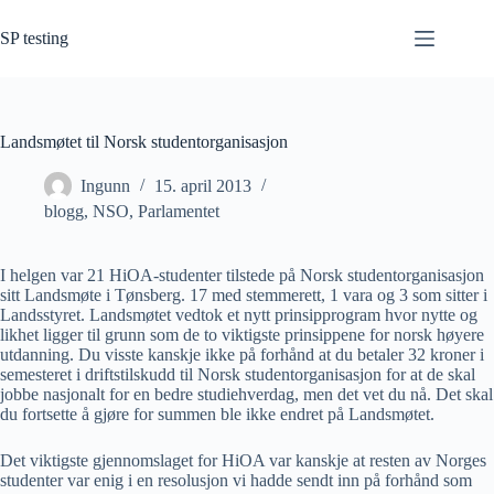
Hopp
til
SP testing
innholdet
Landsmøtet til Norsk studentorganisasjon
Ingunn
15. april 2013
blogg
,
NSO
,
Parlamentet
I helgen var 21 HiOA-studenter tilstede på Norsk studentorganisasjon
sitt Landsmøte i Tønsberg. 17 med stemmerett, 1 vara og 3 som sitter i
Landsstyret. Landsmøtet vedtok et nytt prinsipprogram hvor nytte og
likhet ligger til grunn som de to viktigste prinsippene for norsk høyere
utdanning. Du visste kanskje ikke på forhånd at du betaler 32 kroner i
semesteret i driftstilskudd til Norsk studentorganisasjon for at de skal
jobbe nasjonalt for en bedre studiehverdag, men det vet du nå. Det skal
du fortsette å gjøre for summen ble ikke endret på Landsmøtet.
Det viktigste gjennomslaget for HiOA var kanskje at resten av Norges
studenter var enig i en resolusjon vi hadde sendt inn på forhånd som