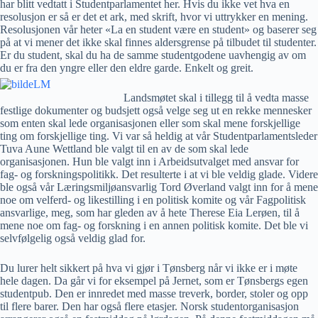
har blitt vedtatt i Studentparlamentet her. Hvis du ikke vet hva en
resolusjon er så er det et ark, med skrift, hvor vi uttrykker en mening.
Resolusjonen vår heter «La en student være en student» og baserer seg
på at vi mener det ikke skal finnes aldersgrense på tilbudet til studenter.
Er du student, skal du ha de samme studentgodene uavhengig av om
du er fra den yngre eller den eldre garde. Enkelt og greit.
Landsmøtet skal i tillegg til å vedta masse
festlige dokumenter og budsjett også velge seg ut en rekke mennesker
som enten skal lede organisasjonen eller som skal mene forskjellige
ting om forskjellige ting. Vi var så heldig at vår Studentparlamentsleder
Tuva Aune Wettland ble valgt til en av de som skal lede
organisasjonen. Hun ble valgt inn i Arbeidsutvalget med ansvar for
fag- og forskningspolitikk. Det resulterte i at vi ble veldig glade. Videre
ble også vår Læringsmiljøansvarlig Tord Øverland valgt inn for å mene
noe om velferd- og likestilling i en politisk komite og vår Fagpolitisk
ansvarlige, meg, som har gleden av å hete Therese Eia Lerøen, til å
mene noe om fag- og forskning i en annen politisk komite. Det ble vi
selvfølgelig også veldig glad for.
Du lurer helt sikkert på hva vi gjør i Tønsberg når vi ikke er i møte
hele dagen. Da går vi for eksempel på Jernet, som er Tønsbergs egen
studentpub. Den er innredet med masse treverk, border, stoler og opp
til flere barer. Den har også flere etasjer. Norsk studentorganisasjon