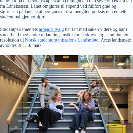
henblikk på helsevitenskap, skal ha muligheten til å søke om ekstra lån
fra Lånekassen. Lånet omgjøres til stipend ved fullført grad og
størrelsen på lånet skal beregnes ut ifra mengden praksis den enkelte
student må gjennomføre.
Studentparlamentets
arbeidsutvalg
har tatt med saken videre og har i
samarbeid med andre utdanningsinstitusjoner skrevet og sendt inn en
resolusjon til
Norsk studentorganisasjons Landsmøte
. Årets landsmøte
avholdes 28.-30. mars.