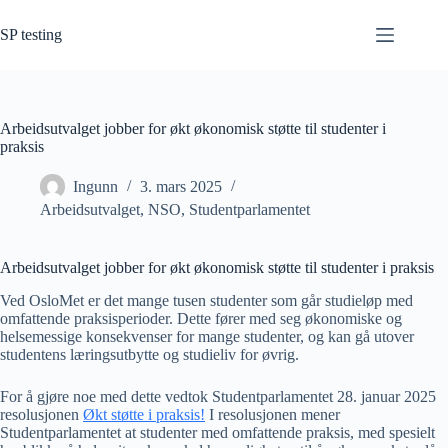
Hopp
til
SP testing
innholdet
Arbeidsutvalget jobber for økt økonomisk støtte til studenter i
praksis
Ingunn
3. mars 2025
Arbeidsutvalget
,
NSO
,
Studentparlamentet
Arbeidsutvalget jobber for økt økonomisk støtte til studenter i praksis
Ved OsloMet er det mange tusen studenter som går studieløp med
omfattende praksisperioder. Dette fører med seg økonomiske og
helsemessige konsekvenser for mange studenter, og kan gå utover
studentens læringsutbytte og studieliv for øvrig.
For å gjøre noe med dette vedtok Studentparlamentet 28. januar 2025
resolusjonen
Økt støtte i praksis!
I resolusjonen mener
Studentparlamentet at studenter med omfattende praksis, med spesielt