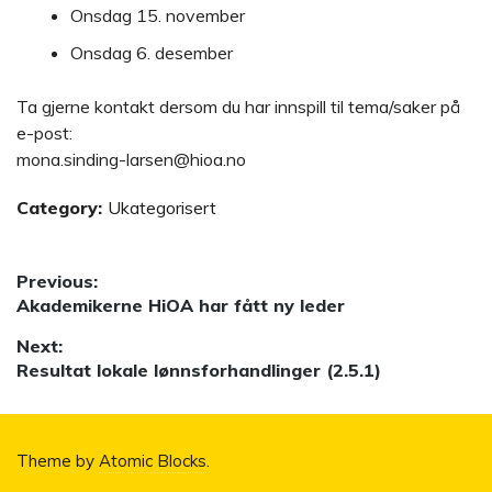
Onsdag 15. november
Onsdag 6. desember
Ta gjerne kontakt dersom du har innspill til tema/saker på
e-post:
mona.sinding-larsen@hioa.no
Category:
Ukategorisert
Innleggsnavigasjon
Previous:
Previous
Akademikerne HiOA har fått ny leder
post:
Next:
Next
Resultat lokale lønnsforhandlinger (2.5.1)
post:
Theme by
Atomic Blocks
.