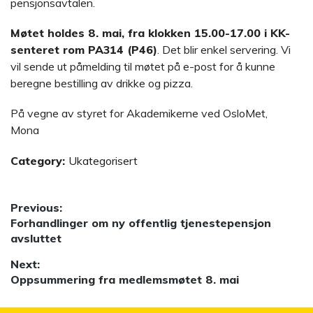
pensjonsavtalen.
Møtet holdes 8. mai, fra klokken 15.00-17.00 i KK-
senteret rom PA314 (P46)
. Det blir enkel servering. Vi
vil sende ut påmelding til møtet på e-post for å kunne
beregne bestilling av drikke og pizza.
På vegne av styret for Akademikerne ved OsloMet,
Mona
Category:
Ukategorisert
Innleggsnavigasjon
Previous:
Previous
Forhandlinger om ny offentlig tjenestepensjon
post:
avsluttet
Next:
Next
Oppsummering fra medlemsmøtet 8. mai
post: