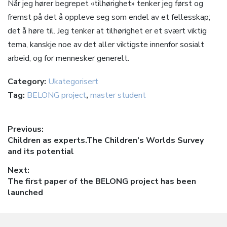
Når jeg hører begrepet «tilhørighet» tenker jeg først og
fremst på det å oppleve seg som endel av et fellesskap;
det å høre til. Jeg tenker at tilhørighet er et svært viktig
tema, kanskje noe av det aller viktigste innenfor sosialt
arbeid, og for mennesker generelt.
Category:
Ukategorisert
Tag:
BELONG project
,
master student
Innleggsnavigasjon
Previous:
Previous
Children as experts.The Children’s Worlds Survey
post:
and its potential
Next:
Next
The first paper of the BELONG project has been
post:
launched