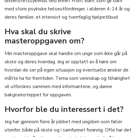
universitetssykehus ved enhet Front Barn, som gir barn
med store psykiske helseutfordringer, i alderen 4-14 år og
deres familier, et intensivt og tverrfaglig hjelpetilbud.
Hva skal du skrive
masteroppgaven om?
Min masteroppgave skal handle om unge som ikke går på
skole og deres hverdag. Jeg er opptatt av å høre om
hvordan de ser på egen situasjon og eventuelle ønsker de
måtte ha for fremtiden. Tema som vennskap og tilhørighet
vil utforskes sammen med informantene, og danne
bakgrunnsteppet for oppgaven.
Hvorfor ble du interessert i det?
Jeg har gjennom flere år jobbet med ungdom som faller
utenfor, både på skole og i samfunnet forøvrig. Ofte har det