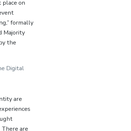
 place on
 event
ng,” formally
d Majority
by the
e Digital
ntity are
 experiences
aught
. There are