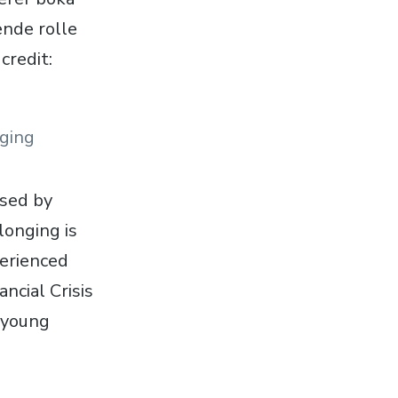
ende rolle
credit:
onging
ised by
longing is
perienced
ncial Crisis
f young