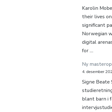
Karolin Mober
their lives o
significant p
Norwegian we
digital aren
for …
Ny masteropp
4. desember 20
Signe Beate 
studieretnin
blant barn i 
intervjustudi