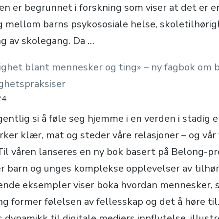
en er begrunnet i forskning som viser at det er e
ellom barns psykososiale helse, skoletilhørig
g av skolegang. Da …
righet blant mennesker og ting» – ny fagbok om 
ighetspraksiser
24
gentlig si å føle seg hjemme i en verden i stadig 
ker klær, mat og steder våre relasjoner – og vår 
 Til våren lanseres en ny bok basert på Belong-pr
r barn og unges komplekse opplevelser av tilhør
ende eksempler viser boka hvordan mennesker, 
ng former følelsen av fellesskap og det å høre til.
dynamikk til digitale mediers innflytelse, illust