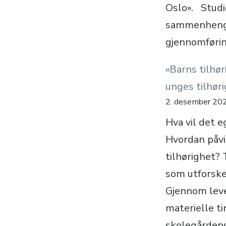
Oslo». Studi
sammenheng m
gjennomførin
«Barns tilhø
unges tilhør
2. desember 20
Hva vil det e
Hvordan påvir
tilhørighet?
som utforske
Gjennom lev
materielle ti
skolegårdens 