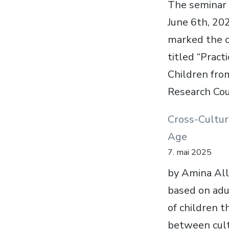
The seminar 
June 6th, 202
marked the c
titled “Pract
Children fro
Research Cou
Cross-Cultur
Age
7. mai 2025
by Amina Ally
based on adu
of children 
between cult