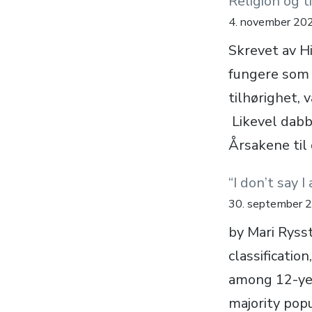
Religion og t
4. november 20
Skrevet av H
fungere som 
tilhørighet, 
Likevel dabbe
Årsakene til
“I don’t say 
30. september 
by Mari Rysst
classificatio
among 12-yea
majority pop