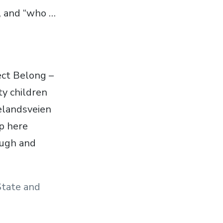
, and “who …
ect Belong –
ty children
gelandsveien
p here
Pugh and
State and