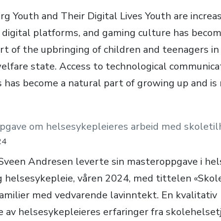
g Youth and Their Digital Lives Youth are increas
n digital platforms, and gaming culture has becom
art of the upbringing of children and teenagers in
lfare state. Access to technological communica
as has become a natural part of growing up and is
gave om helsesykepleieres arbeid med skoletil
24
Sveen Andresen leverte sin masteroppgave i hel
g helsesykepleie, våren 2024, med tittelen «Skol
familier med vedvarende lavinntekt. En kvalitativ
e av helsesykepleieres erfaringer fra skolehelset