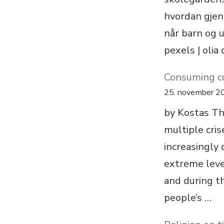
hvordan gjen
når barn og u
pexels | olia 
Consuming cu
25. november 2
by Kostas Th
multiple cri
increasingly 
extreme level
and during th
people’s …