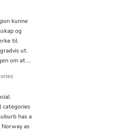
igion kunne
sskap og
rke til.
gradvis ut.
ngen om at …
gories
cial
l categories
suburb has a
n Norway as