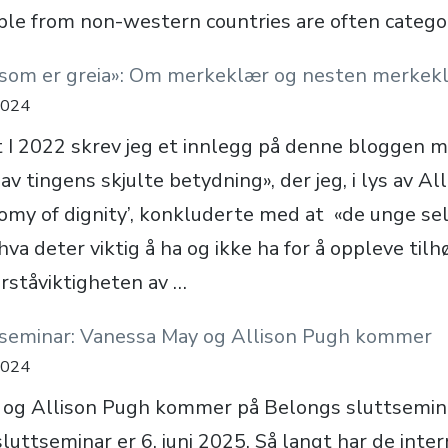
ple from non-western countries are often catego
 som er greia»: Om merkeklær og nesten merkek
2024
t I 2022 skrev jeg et innlegg på denne bloggen m
av tingens skjulte betydning», der jeg, i lys av A
omy of dignity’, konkluderte med at «de unge sel
 hva deter viktig å ha og ikke ha for å oppleve tilh
rståviktigheten av …
tseminar: Vanessa May og Allison Pugh kommer
2024
 og Allison Pugh kommer på Belongs sluttsemin
luttseminar er 6. juni 2025. Så langt har de inte