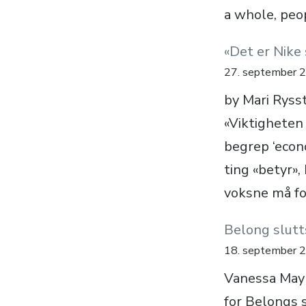
a whole, peo
«Det er Nike
27. september 
by Mari Ryss
«Viktigheten 
begrep ‘econ
ting «betyr»,
voksne må fo
Belong slut
18. september 
Vanessa May
for Belongs s