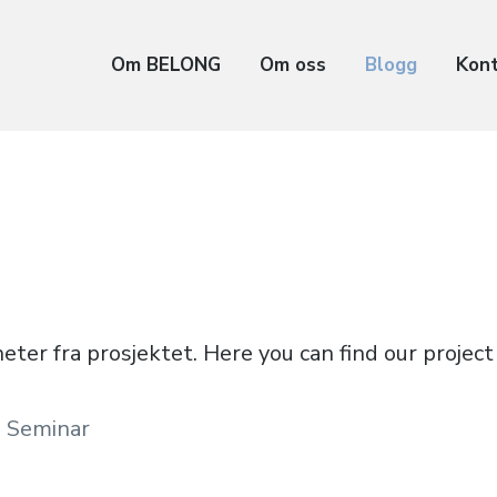
Om BELONG
Om oss
Blogg
Kon
eter fra prosjektet. Here you can find our projec
d Seminar