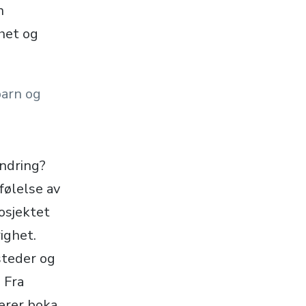
n
het og
barn og
endring?
følelse av
osjektet
ighet.
steder og
 Fra
rerer boka