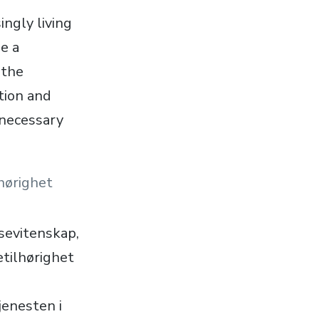
ingly living
e a
 the
tion and
 necessary
hørighet
sevitenskap,
etilhørighet
jenesten i