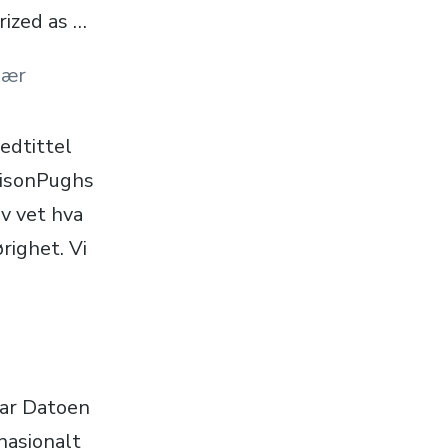
rized as …
lær
edtittel
llisonPughs
v vet hva
ørighet. Vi
ar Datoen
rnasjonalt