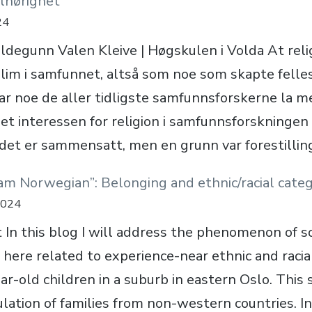
ilhørighet
24
ildegunn Valen Kleive | Høgskulen i Volda At rel
lim i samfunnet, altså som noe som skapte felle
var noe de aller tidligste samfunnsforskerne la me
t interessen for religion i samfunnsforskningen 
 det er sammensatt, men en grunn var forestilli
I am Norwegian”: Belonging and ethnic/racial cate
2024
 In this blog I will address the phenomenon of so
n, here related to experience-near ethnic and racia
r-old children in a suburb in eastern Oslo. This 
ulation of families from non-western countries. I