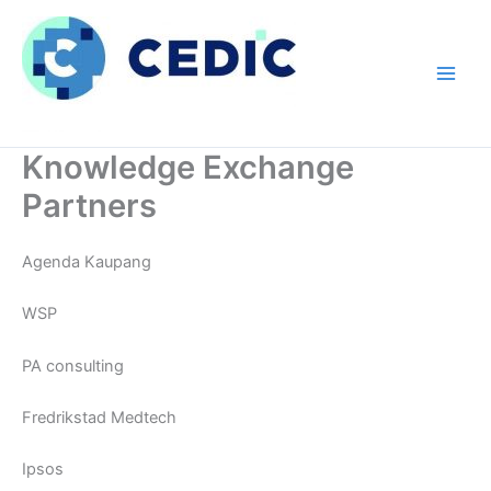
Hopp
rett
til
innholdet
Knowledge Exchange
Partners
Agenda Kaupang
WSP
PA consulting
Fredrikstad Medtech
Ipsos