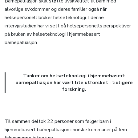
Barnepalliasjon skal støtte livskvalitet til barn med
alvorlige sykdommer og deres familier også når
helsepersonell bruker helseteknologi. I denne
intervjustudien har vi sett på helsepersonells perspektiver
på bruken av helseteknologi i hjemmebasert
barnepalliasjon.
Tanker om helseteknologi i hjemmebasert
barnepalliasjon har vært lite utforsket i tidligere
forskning.
Til sammen deltok 22 personer som følger barn i
hjemmebasert barnepalliasjon i norske kommuner på fem