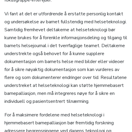
fokusgruppe-intervjuer.
Vi fant at det er utfordrende å erstatte personlig kontakt
og undersøkelse av barnet fullstendig med helseteknologi.
Samtidig fremhevet deltakerne at helseteknologi bør
kunne brukes for å forenkle informasjonsdeling og tilgang til
barnets helsejournal i det tverrfaglige teamet. Deltakerne
understrekte også behovet for å kunne supplere
dokumentasjon om barnets helse med bilder eller videoer
for å sikre nøyaktig dokumentasjon som kan vurderes av
flere og som dokumenterer endringer over tid. Resultatene
understreket at helseteknologi kan støtte hjemmebasert
barnepalliasjon, men må integreres nøye for å sikre en
individuell og pasientsentrert tilnærming.
For å maksimere fordelene med helseteknologi i
hjemmebasert barnepalliasjon bør fremtidig forskning
adressere begrensningene ved dagens teknologi og