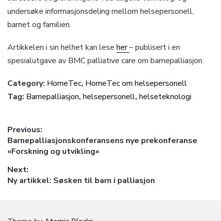
undersøke informasjonsdeling mellom helsepersonell,
barnet og familien.
Artikkelen i sin helhet kan lese
her
– publisert i en
spesialutgave av BMC palliative care om barnepalliasjon.
Category:
HomeTec
,
HomeTec om helsepersonell
Tag:
Barnepalliasjon
,
helsepersonell
,
helseteknologi
Innleggsnavigasjon
Previous:
Previous
Barnepalliasjonskonferansens nye prekonferanse
post:
«Forskning og utvikling»
Next:
Next
Ny artikkel: Søsken til barn i palliasjon
post: