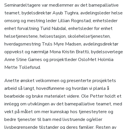
Seminardeltagere var medlemmer av det barnepalliative
teamet, bydelsdirektør Ayub Tughra, avdelingsleder helse
omsorg og mestring leder Lillian Rognstad, enhetsleder
enhet forvaltning Turid Nubdal, enhetsleder for enhet
helsetjenestene, helsestasjon, skolehelsetjenesten,
hverdagsmestring Truls Myre Madsen, avdelingsdirektør
oppvekst og nærmiljø Mona Kristin Brattli, bydelsoverlege
Anne Stine Garnes og prosjektleder OsloMet Holmlia
Mette Tollefsrud.
Anette ønsket velkommen og presenterte prosjektets
arbeid så langt, hovedfunnene og hvordan vi planla å
bearbeide og bruke materialet videre. Ole Petter holdt et
innlegg om utviklingen av det barnepalliative teamet, med
vekt på målet om mer kunnskap hos tjenesteytere og
bedre tjenester til barn med livstruende og/eller
livsbegrensende tilstander og deres familier. Resten av