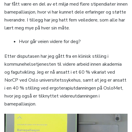
har fått være en del av et miljø med flere stipendiater innen
barnepalliasjon, hvor vi har kunnet dele erfaringer og støtte
hverandre. I tillegg har jeg hatt fem veiledere, som alle har
lært meg mye på hver sin måte.
Hvor går veien videre for deg?
Etter disputasen har jeg gått fra en klinisk stilling i
kommunehelsetjenesten til videre arbeid innen akademia
og fagutvikling. Jeg er nå ansatt i et 60 % vikariat ved
NorCP ved Oslo universitetssykehus, samt at jeg er ansatt
i en 40 % stilling ved ergoterapiutdanningen på OsloMet,
hvor jeg også er tilknyttet videreutdanningen i
barnepalliasjon.