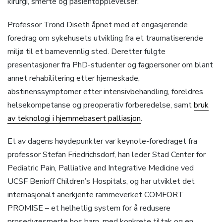
kirurgi, smerte og pasientopplevelser.
Professor Trond Diseth åpnet med et engasjerende
foredrag om sykehusets utvikling fra et traumatiserende
miljø til et barnevennlig sted. Deretter fulgte
presentasjoner fra PhD-studenter og fagpersoner om blant
annet rehabilitering etter hjerneskade,
abstinenssymptomer etter intensivbehandling, foreldres
helsekompetanse og preoperativ forberedelse, samt
bruk
av teknologi i hjemmebasert palliasjon
.
Et av dagens høydepunkter var keynote-foredraget fra
professor Stefan Friedrichsdorf, han leder Stad Center for
Pediatric Pain, Palliative and Integrative Medicine ved
UCSF Benioff Children’s Hospitals, og har utviklet det
internasjonalt anerkjente rammeverket COMFORT
PROMISE – et helhetlig system for å redusere
prosedyresmerte hos barn, med konkrete tiltak og en