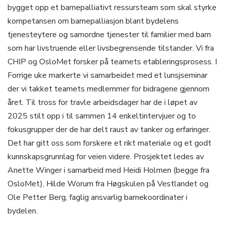
bygget opp et barnepalliativt ressursteam som skal styrke
kompetansen om barnepalliasjon blant bydelens
tjenesteytere og samordne tjenester til familier med barn
som har livstruende eller livsbegrensende tilstander. Vi fra
CHIP og OsloMet forsker på teamets etableringsprosess. I
Forrige uke markerte vi samarbeidet med et lunsjseminar
der vi takket teamets medlemmer for bidragene gjennom
året. Til tross for travle arbeidsdager har de i løpet av
2025 stilt opp i til sammen 14 enkeltintervjuer og to
fokusgrupper der de har delt raust av tanker og erfaringer.
Det har gitt oss som forskere et rikt materiale og et godt
kunnskapsgrunnlag for veien videre. Prosjektet ledes av
Anette Winger i samarbeid med Heidi Holmen (begge fra
OsloMet), Hilde Worum fra Høgskulen på Vestlandet og
Ole Petter Berg, faglig ansvarlig barnekoordinater i
bydelen.