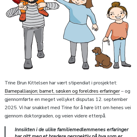
Trine Brun Kittelsen har vært stipendiat i prosjektet:
Barnepalliasjon; barnet, søsken og foreldres erfaringer
– og
gjennomførte en meget vellyket disputas 12. september
2025. Vi har snakket med Trine for å høre litt om henes vei
gjennom doktorgraden, og veien videre etterpå.
Innsikten i de ulike familiemedlemmenes erfaringer
har gitt meg et bredere perspektiv på hva som er