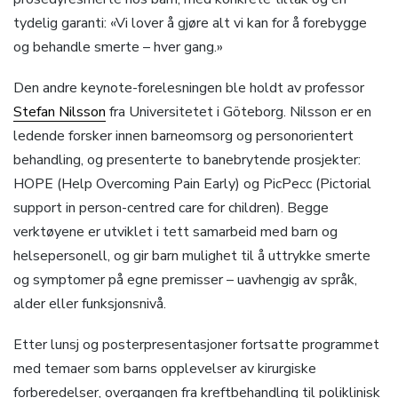
tydelig garanti: «Vi lover å gjøre alt vi kan for å forebygge
og behandle smerte – hver gang.»
Den andre keynote-forelesningen ble holdt av professor
Stefan Nilsson
fra Universitetet i Göteborg. Nilsson er en
ledende forsker innen barneomsorg og personorientert
behandling, og presenterte to banebrytende prosjekter:
HOPE (Help Overcoming Pain Early) og PicPecc (Pictorial
support in person-centred care for children). Begge
verktøyene er utviklet i tett samarbeid med barn og
helsepersonell, og gir barn mulighet til å uttrykke smerte
og symptomer på egne premisser – uavhengig av språk,
alder eller funksjonsnivå.
Etter lunsj og posterpresentasjoner fortsatte programmet
med temaer som barns opplevelser av kirurgiske
forberedelser, overgangen fra kreftbehandling til poliklinisk