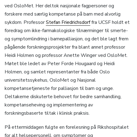
ved OsloMet. Her deltok nasjonale fagpersoner og
forskere med særlig kompetanse på barn med alvorlig
sykdom. Professor
Stefan Friedrichsdorf
fra UCSF holdt et
foredrag om ikke-farmakologiske tilnærminger til smerte-
og symptomlindring i barnepalliasjon, og det ble lagt frem
pågående forskningsprosjekter fra blant annet professor
Heidi Holmen og professor Anette Winger ved OsloMet.
Møtet ble ledet av Peter Forde Hougaard og Heidi
Holmen, og samlet representanter fra både Oslo
universitetssykehus, OsloMet og Nasjonal
kompetansetjeneste for palliasjon til barn og unge.
Deltakerne diskuterte behovet for bedre samhandling,
kompetanseheving og implementering av
forskningsbaserte tiltak i klinisk praksis.
På ettermiddagen fulgte en forelesning på Rikshospitalet
for alt helsepersonell, om symptomer og