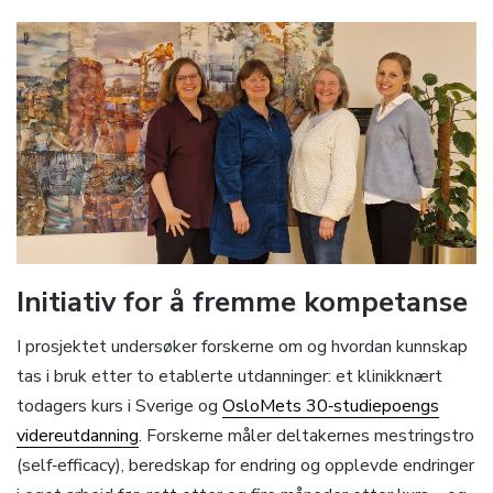
Initiativ for å fremme kompetanse
I prosjektet undersøker forskerne om og hvordan kunnskap
tas i bruk etter to etablerte utdanninger: et klinikknært
todagers kurs i Sverige og
OsloMets 30‑studiepoengs
videreutdanning
. Forskerne måler deltakernes mestringstro
(self‑efficacy), beredskap for endring og opplevde endringer