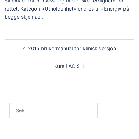
Skjemaer for prosess- og motoriske ferdigheter er
rettet. Kategori «Utholdenhet» endres til «Energi» på
begge skjemaer.
Innleggsnavigasjon
2015 brukermanual for klinisk versjon
Kurs i ACIS
Søk
etter: