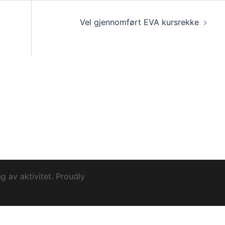
jon
Vel gjennomført EVA kursrekke
 av aktivitet. Proudly