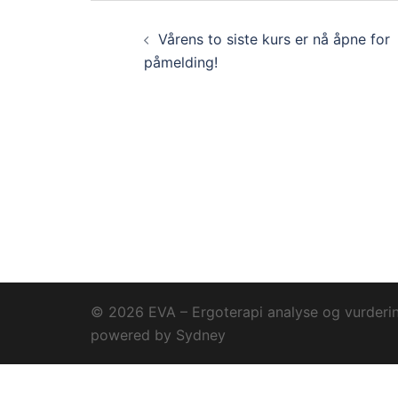
Innleggsnavigas
Vårens to siste kurs er nå åpne for
påmelding!
© 2026 EVA – Ergoterapi analyse og vurdering
powered by
Sydney