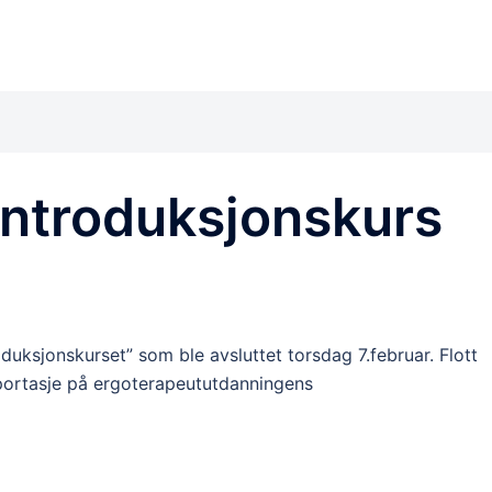
introduksjonskurs
uksjonskurset” som ble avsluttet torsdag 7.februar. Flott
portasje på ergoterapeututdanningens