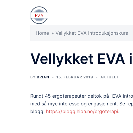
Hopp
til
innhold
Home
»
Vellykket EVA introduksjonskurs
Vellykket EVA 
BY
BRIAN
15. FEBRUAR 2019
AKTUELT
Rundt 45 ergoterapeuter deltok på “EVA introd
med så mye interesse og engasjement. Se re
blogg:
https://blogg.hioa.no/ergoterapi
.