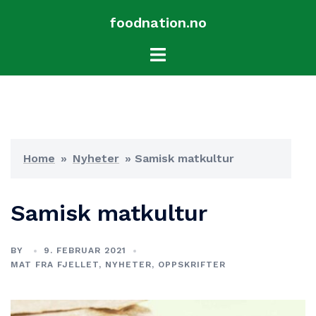
Hopp
foodnation.no
til
innhold
Toggle
menu
Home
»
Nyheter
»
Samisk matkultur
Samisk matkultur
BY
9. FEBRUAR 2021
MAT FRA FJELLET
,
NYHETER
,
OPPSKRIFTER