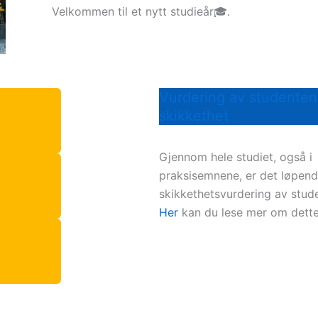
Velkommen til et nytt studieår🎓.
Vurdering av studente
skikkethet
Gjennom hele studiet, også i
praksisemnene, er det løpen
skikkethetsvurdering av stud
Her
kan du lese mer om dette