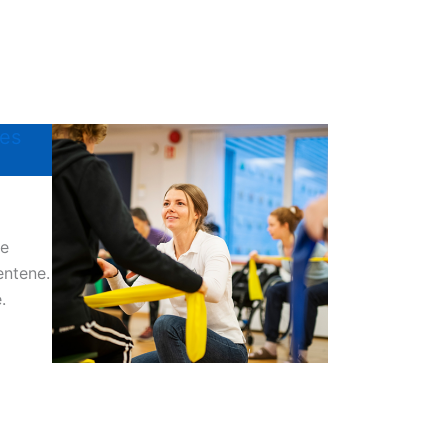
nes
de
entene.
.