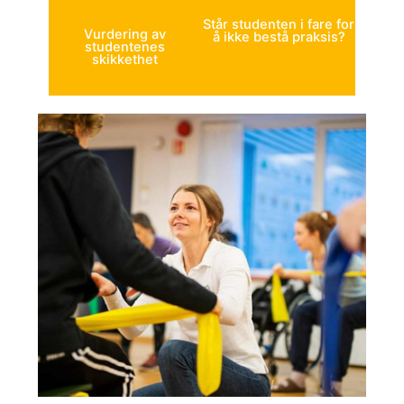
Står studenten i fare for
Vurdering av
å ikke bestå praksis?
studentenes
skikkethet