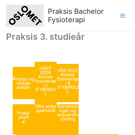
Hopp
Praksis Bachelor
rett
til
Fysioterapi
innholdet
Praksis 3. studieår
HØST
VÅR 2027
2026
Klinisk
Klinisk
Årshjul og
fysioterap
fysioterap
viktige
i II
i I
datoer
(FYBPRA2
(FYBPRA1
)
)
Ofte stilte
Forventni
spørsmål
nger og
Praksi
ansvarsfo
sheft
rdeling
e