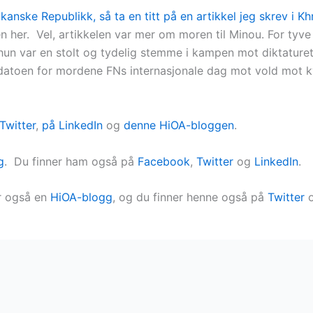
anske Republikk, så ta en titt på en artikkel jeg skrev i K
 her. Vel, artikkelen var mer om moren til Minou. For tyve
i hun var en stolt og tydelig stemme i kampen mot diktature
e datoen for mordene FNs internasjonale dag mot vold mot k
Twitter
,
på LinkedIn
og
denne HiOA-bloggen
.
g
. Du finner ham også på
Facebook
,
Twitter
og
LinkedIn
.
ar også en
HiOA-blogg
, og du finner henne også på
Twitter