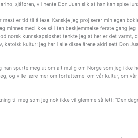
Marino, sjåføren, vil hente Don Juan slik at han kan spise 
mest er tid til å lese. Kanskje jeg projiserer min egen bokl
. Jeg minnes med ikke så liten beskjemmelse første gang jeg 
i god norsk kunnskapsløshet tenkte jeg at her er det varmt,
 katolsk kultur; jeg har i alle disse årene aldri sett Don J
g han spurte meg ut om alt mulig om Norge som jeg ikke h
eg, og ville lære mer om forfatterne, om vår kultur, om vår 
tning til meg som jeg nok ikke vil glemme så lett: “Den dag