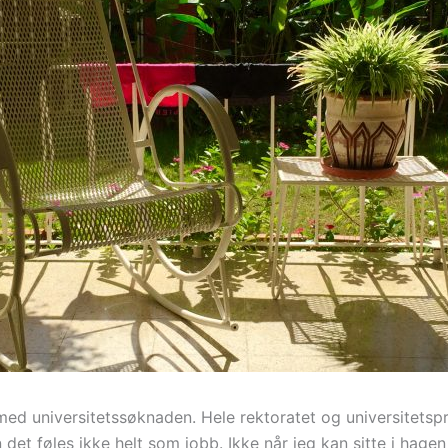
t med universitetssøknaden. Hele rektoratet og universitets
en det føles ikke helt som jobb. Ikke når jeg kan sitte i hag