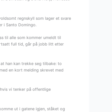
 voldsomt regnskyll som lager et svare
er i Santo Domingo.
s til alle som kommer umeldt til
att full tid, går på jobb litt etter
at han kan trekke seg tilbake: to
r med en kort melding skrevet med
vis vi tenker på offentlige
l komme ut i gatene igjen, ståket og