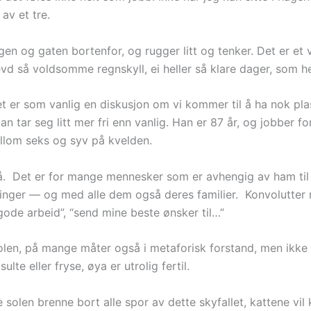
av et tre.
agen og gaten bortenfor, og rugger litt og tenker. Det er et
evd så voldsomme regnskyll, ei heller så klare dager, som h
t er som vanlig en diskusjon om vi kommer til å ha nok plas
ar seg litt mer fri enn vanlig. Han er 87 år, og jobber forts
llom seks og syv på kvelden.
må. Det er for mange mennesker som er avhengig av ham til 
ktninger — og med alle dem også deres familier. Konvolutte
gode arbeid”, “send mine beste ønsker til…”
olen, på mange måter også i metaforisk forstand, men ikke h
lte eller fryse, øya er utrolig fertil.
rke solen brenne bort alle spor av dette skyfallet, kattene vi