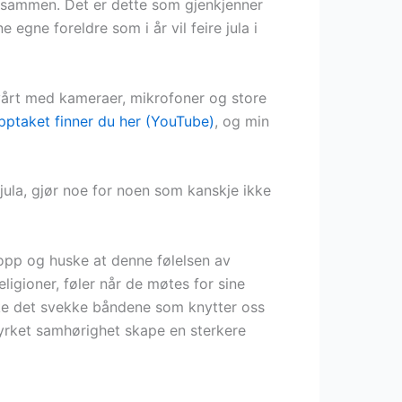
ære sammen. Det er dette som gjenkjenner
gne foreldre som i år vil feire jula i
vårt med kameraer, mikrofoner og store
pptaket finner du her (YouTube)
, og min
 jula, gjør noe for noen som kanskje ikke
opp og huske at denne følelsen av
ligioner, føler når de møtes for sine
ke det svekke båndene som knytter oss
tyrket samhørighet skape en sterkere