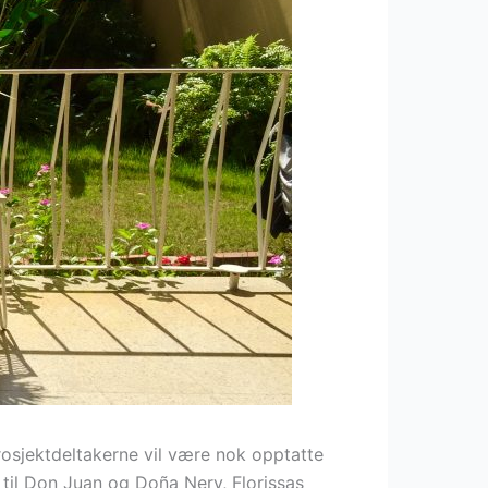
prosjektdeltakerne vil være nok opptatte
en til Don Juan og Doña Nery, Florissas