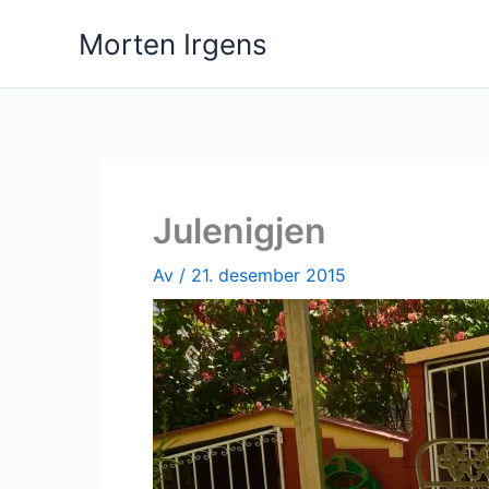
Hopp
Morten Irgens
rett
til
innholdet
Julenigjen
Av
/
21. desember 2015