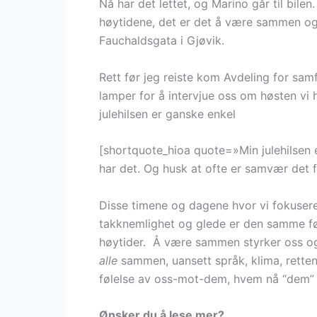
Nå har det lettet, og Marino går til bile
høytidene, det er det å være sammen og 
Fauchaldsgata i Gjøvik.
Rett før jeg reiste kom Avdeling for s
lamper for å intervjue oss om høsten vi h
julehilsen er ganske enkel
[shortquote_hioa quote=»Min julehilsen er
har det. Og husk at ofte er samvær det f
Disse timene og dagene hvor vi fokusere
takknemlighet og glede er den samme føle
høytider. Å være sammen styrker oss o
alle
sammen, uansett språk, klima, retten
følelse av oss-mot-dem, hvem nå “dem” el
Ønsker du å lese mer?