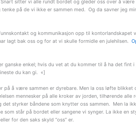
n. Snart sitter vi alle rundt bordet og gleder oss over å v
tenke på de vi ikke er sammen med. Og da savner jeg mine e
amfunnskontakt og kommunikasjon opp til kontorlandskapet 
ar lagt bak oss og for at vi skulle formidle en julehilsen.
O
 ganske enkel; hvis du vet at du kommer til å ha det fint i
ineste du kan gi. «]
r på å være sammen er dyrebare. Men la oss løfte blikket 
lsen mennesker på alle kroker av jorden, tilhørende alle re
g det styrker båndene som knytter oss sammen. Men la ik
e som står på bordet eller sangene vi synger. La ikke en s
ler for den saks skyld “oss” er.