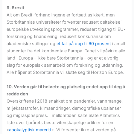
9. Brexit
Alt om Brexit-forhandlingene er fortsatt usikkert, men
Storbritannias universiteter forventer redusert deltakelse i
europeiske utvekslingsprogrammer, redusert tilgang til EU-
forskning og finansiering, redusert konkurranse om
akademiske stillinger og
et fall på opp til 60 prosent
i antall
studenter fra det kontinentale Europa. Tapet vil påvirke alle
land i Europa – ikke bare Storbritannia – og er et alvorlig
slag for europeisk samarbeid om forskning og utdanning.
Alle håper at Storbritannia vil slutte seg til Horizon Europe.
10. Verden går til helvete og plutselig er det opp til deg å
redde den
Overskriftene i 2018 snakket om pandemier, vannmangel,
miljøkatastrofer, klimaendringer, demografiske ubalanser
og migrasjonspress. I mellomtiden kalte Slate Altmetrics
liste over fjorårets beste vitenskapelige artikler for en
«
apokalyptisk mareritt
«. Vi forventer ikke at verden på