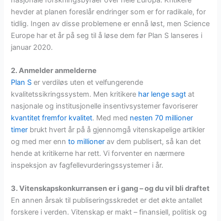
hevder at planen foreslår endringer som er for radikale, for
tidlig. Ingen av disse problemene er ennå løst, men Science
Europe har et år på seg til å løse dem før Plan S lanseres i
januar 2020.
2. Anmelder anmelderne
Plan S
er verdiløs uten et velfungerende
kvalitetssikringssystem. Men kritikere
har lenge sagt
at
nasjonale og institusjonelle insentivsystemer favoriserer
kvantitet fremfor kvalitet
. Med med
nesten 70 millioner
timer
brukt hvert år på å gjennomgå vitenskapelige artikler
og med mer enn
to millioner
av dem publisert, så kan det
hende at kritikerne har rett. Vi forventer en nærmere
inspeksjon av fagfellevurderingssystemer i år.
3. Vitenskapskonkurransen er i gang – og du vil bli draftet
En annen årsak til publiseringsskredet er det økte antallet
forskere i verden. Vitenskap er makt – finansiell, politisk og