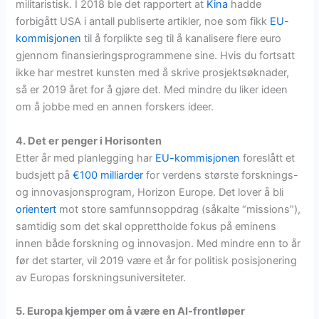
militaristisk. I 2018 ble det rapportert at
Kina
hadde
forbigått USA i antall publiserte artikler, noe som fikk
EU-
kommisjonen
til å forplikte seg til å kanalisere flere euro
gjennom finansieringsprogrammene sine. Hvis du fortsatt
ikke har mestret kunsten med å skrive prosjektsøknader,
så er 2019 året for å gjøre det. Med mindre du liker ideen
om å jobbe med en annen forskers ideer.
4. Det er penger i Horisonten
Etter år med planlegging har
EU-kommisjonen
foreslått et
budsjett på
€100 milliarder
for verdens største forsknings-
og innovasjonsprogram, Horizon Europe. Det lover å bli
orientert
mot store samfunnsoppdrag (såkalte “missions”),
samtidig som det skal opprettholde fokus på eminens
innen både forskning og innovasjon. Med mindre enn to år
før det starter, vil 2019 være et år for politisk posisjonering
av Europas forskningsuniversiteter.
5. Europa kjemper om å være en AI-frontløper