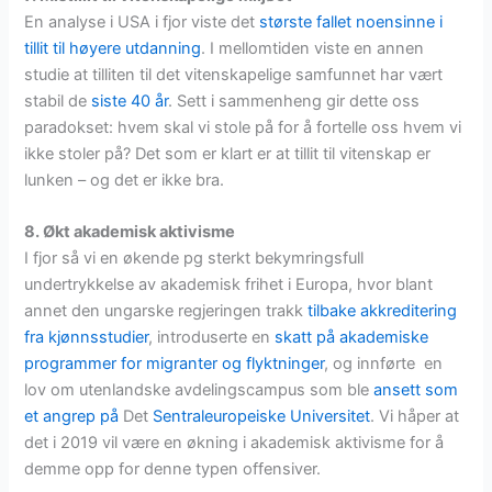
En analyse i USA i fjor viste det
største fallet noensinne i
tillit til høyere utdanning
. I mellomtiden viste en annen
studie at tilliten til det vitenskapelige samfunnet har vært
stabil de
siste 40 år
. Sett i sammenheng gir dette oss
paradokset: hvem skal vi stole på for å fortelle oss hvem vi
ikke stoler på? Det som er klart er at tillit til vitenskap er
lunken – og det er ikke bra.
8. Økt akademisk aktivisme
I fjor så vi en økende pg sterkt bekymringsfull
undertrykkelse av akademisk frihet i Europa, hvor blant
annet den ungarske regjeringen trakk
tilbake akkreditering
fra kjønnsstudier
, introduserte en
skatt på akademiske
programmer for migranter og flyktninger
, og innførte en
lov om utenlandske avdelingscampus som ble
ansett som
et angrep på
Det
Sentraleuropeiske Universitet
. Vi håper at
det i 2019 vil være en økning i akademisk aktivisme for å
demme opp for denne typen offensiver.