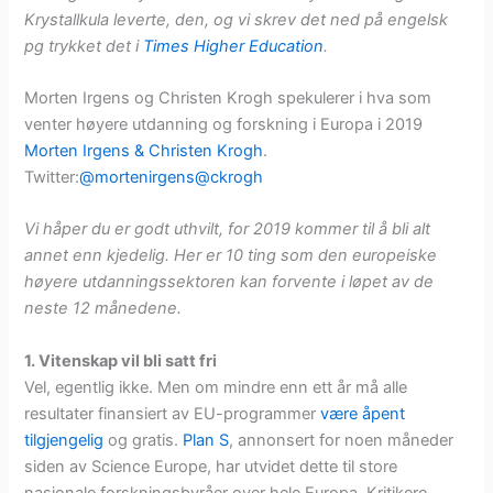
Krystallkula leverte, den, og vi skrev det ned på engelsk
pg trykket det i
Times Higher Education
.
Morten Irgens og Christen Krogh spekulerer i hva som
venter høyere utdanning og forskning i Europa i 2019
Morten Irgens
& Christen Krogh
.
Twitter:
@mortenirgens
@ckrogh
Vi håper du er godt uthvilt, for 2019 kommer til å bli alt
annet enn kjedelig. Her er 10 ting som den europeiske
høyere utdanningssektoren kan forvente i løpet av de
neste 12 månedene.
1. Vitenskap vil bli satt fri
Vel, egentlig ikke. Men om mindre enn ett år må alle
resultater finansiert av EU-programmer
være åpent
tilgjengelig
og gratis.
Plan S
, annonsert for noen måneder
siden av Science Europe, har utvidet dette til store
nasjonale forskningsbyråer over hele Europa. Kritikere