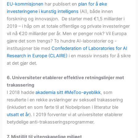
EU-kommisjonen
har publisert en
plan for å øke
investeringene i kunstig intelligens
(AI), både innen
forskning og innovasjon. De starter med €1,5 milliarder i
2019 – i håp om at totale offentlige og private investeringer
vil nå €20 milliarder per år. Men er penger nok? Vil Europa
gjøre det som trengs? To hundre AI-laboratorier og -
institusjoner ble med
Confederation of Laboratories for AI
Research in Europe (CLAIRE)
i en massiv innsats for å sikre
at det gjør det.
6. Universiteter etablerer effektive retningslinjer mot
trakassering
I 2018 hadde
akademia sitt #MeToo-øyeblikk
, som
resulterte i en rekke avsløringer av seksuell trakassering
(inkludert en som førte til at Nobelprisen i litteratur ble
utsatt et år
). I 2019 forventer vi at universiteter etablerer
betydelige anti-trakasseringsprogrammer.
7. Mistillit til vitenskapelige miljøet