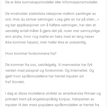
De er
ikke
kunnskapsmodeller eller informasjonsmodeller.
De inneholder statistiske relasjoner mellom samlinger av
ord. Hvis du skriver setningen «Jeg gikk en tur på stien…»
og ber applikasjonen om å fullføre setningen, har den et
uendelig antall måter å gjøre det på, noen mer sannsynlige
enn andre, hvor «og møtte en heks med en lang nese»
ikke kommer høyest, men heller ikke er uvesentlig.
Hvor kommer fordommene fra?
De kommer fra oss, selvfølgelig. Vi mennesker har fylt
verden med pissprat og fordommer. Og internettet. Og
gjett hvor språkmodellene har hentet inputen sin
fra? Korrekt.
I dag er disse modellene utviklet av amerikanske firmaer og
primært trent på engelskspråklig korpus. Halvparten av
inputen til den mest populære språkmodellen er hentet fra