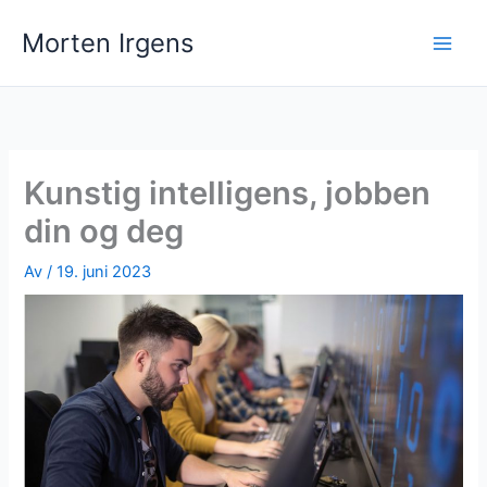
Hopp
Morten Irgens
rett
til
innholdet
Kunstig intelligens, jobben
din og deg
Av
/
19. juni 2023