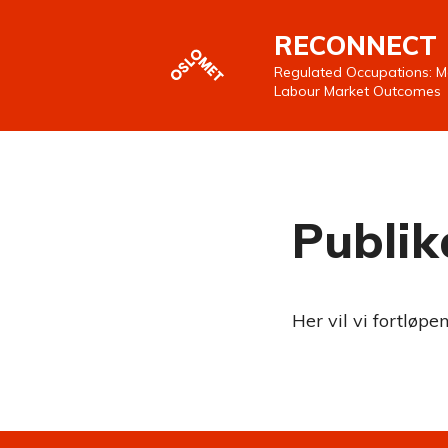
RECONNECT
Regulated Occupations: Mob
Labour Market Outcomes
Publik
Her vil vi fortløpe