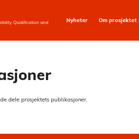
Nyheter
Om prosjektet
ility, Qualification and
asjoner
nde dele prosjektets publikasjoner.