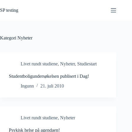
Hopp
til
SP testing
innholdet
Kategori
Nyheter
Livet rundt studiene
,
Nyheter
,
Studiestart
Studentboligundersøkelsen publisert i Dag!
Ingunn
21. juli 2010
Livet rundt studiene
,
Nyheter
Psykisk helse på agendaen!