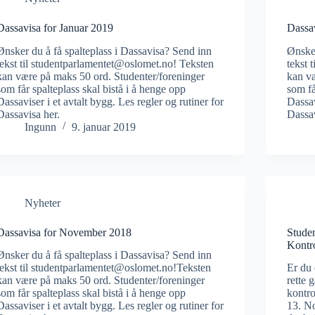
Dassavisa for Januar 2019
Dassa
Ønsker du å få spalteplass i Dassavisa? Send inn
Ønsker
tekst til studentparlamentet@oslomet.no! Teksten
tekst 
kan være på maks 50 ord. Studenter/foreninger
kan væ
som får spalteplass skal bistå i å henge opp
som få
Dassaviser i et avtalt bygg. Les regler og rutiner for
Dassav
Dassavisa her.
Dassav
Ingunn
9. januar 2019
Nyheter
Dassavisa for November 2018
Studen
Kontr
Ønsker du å få spalteplass i Dassavisa? Send inn
tekst til studentparlamentet@oslomet.no!Teksten
Er du 
kan være på maks 50 ord. Studenter/foreninger
rette 
som får spalteplass skal bistå i å henge opp
kontro
Dassaviser i et avtalt bygg. Les regler og rutiner for
13. N