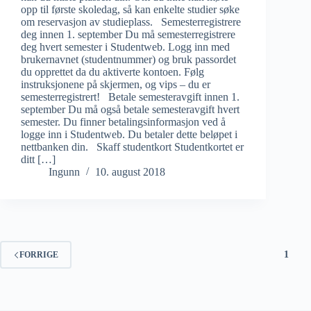
opp til første skoledag, så kan enkelte studier søke
om reservasjon av studieplass. Semesterregistrere
deg innen 1. september Du må semesterregistrere
deg hvert semester i Studentweb. Logg inn med
brukernavnet (studentnummer) og bruk passordet
du opprettet da du aktiverte kontoen. Følg
instruksjonene på skjermen, og vips – du er
semesterregistrert! Betale semesteravgift innen 1.
september Du må også betale semesteravgift hvert
semester. Du finner betalingsinformasjon ved å
logge inn i Studentweb. Du betaler dette beløpet i
nettbanken din. Skaff studentkort Studentkortet er
ditt […]
Ingunn
10. august 2018
1
FORRIGE