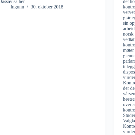
Dassavisa her.
det ho
Ingunn
30. oktober 2018
kontro
vervet
gjør e
sin op
arbeid
norsk 
vedtat
kontro
møter 
gjenno
parlam
tilleg
dispos
vurder
Kontro
der de
vårsem
høstse
overl
kontro
Studen
Valgk
Kontr
vurder