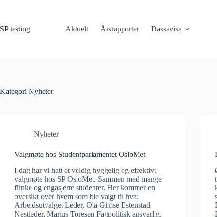
Hopp
til
innholdet
SP testing
Aktuelt
Årsrapporter
Dassavisa
Kategori
Nyheter
Nyheter
Valgmøte hos Studentparlamentet OsloMet
I dag har vi hatt et veldig hyggelig og effektivt
valgmøte hos SP OsloMet. Sammen med mange
flinke og engasjerte studenter. Her kommer en
oversikt over hvem som ble valgt til hva:
Arbeidsutvalget Leder, Ola Gimse Estenstad
Nestleder, Marius Toresen Fagpolitisk ansvarlig,