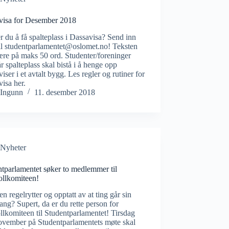
visa for Desember 2018
 du å få spalteplass i Dassavisa? Send inn
til studentparlamentet@oslomet.no! Teksten
re på maks 50 ord. Studenter/foreninger
r spalteplass skal bistå i å henge opp
iser i et avtalt bygg. Les regler og rutiner for
isa her.
Ingunn
11. desember 2018
Nyheter
tparlamentet søker to medlemmer til
ollkomiteen!
en regelrytter og opptatt av at ting går sin
gang? Supert, da er du rette person for
llkomiteen til Studentparlamentet! Tirsdag
ovember på Studentparlamentets møte skal