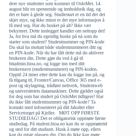
dere nye studenter som kommer til OsloMet. 14.
august blir en spennende og innholdsrik dag, og
det er bare å glede seg. Studiestart er en tid der det
skjer mye, og ikke minst er det mye informasjon å
få med seg. Har du husket på alt? Ikke vær
bekymret. Dette innlegget handler om nettopp det!
Ja, for hva må du egentlig huske på nå som du
starter som student? Studentnummer og PIN-kode
Du skal ha mottatt både studentnummeret ditt og
en PIN-kode. Når du har fått dette må du aktivere
brukeren din. Dette gjør du ved å gå til
bitadmin.hioa.no, og logge inn med ditt
brukernavn (studentnummeret) og PIN-koden.
Opptil 24 timer etter dette kan du logge inn på, og
få tilgang til, Fronter/Canvas, Office 365 med e-
post og skylagring, trådløst nettverk, Studentweb
og universitetets datamaskiner. Dette gjelder også
for deg som har studert på OsloMet tidligere! Har
du ikke fått studentnummer og PIN-kode? Ta
kontakt med infosenteret på ditt fakultet eller
Servicetorget på Kjeller. MØT OPP FØRSTE
STUDIEDAG! Det er obligatorisk oppmøte første
studiedag. På student.hioa.no kan du se oppmøtetid
og sted for ditt studium. Husk å møte opp, ellers
kan du miste plassen din. Om du ikke kan møte