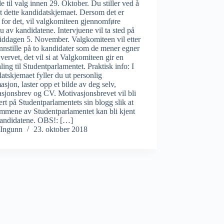
lle til valg innen 29. Oktober. Du stiller ved å
ut dette kandidatskjemaet. Dersom det er
for det, vil valgkomiteen gjennomføre
ju av kandidatene. Intervjuene vil ta sted på
iddagen 5. November. Valgkomiteen vil etter
innstille på to kandidater som de mener egner
l vervet, det vil si at Valgkomiteen gir en
ling til Studentparlamentet. Praktisk info: I
atskjemaet fyller du ut personlig
asjon, laster opp et bilde av deg selv,
sjonsbrev og CV. Motivasjonsbrevet vil bli
ert på Studentparlamentets sin blogg slik at
mmene av Studentparlamentet kan bli kjent
andidatene. OBS!: […]
Ingunn
23. oktober 2018