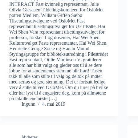
INTERACT Fast kvinnelig representant, Julie
Olivia Glesaaen Tildelingskomiteen for OsloMet
potten Medlem, William Giffen Sæbø
Tilsetningsutvalgene ved OsloMet Fast
representant tilsettingsutvalget for UF tilsatte, Hai
Wei Shen Vara representant tilsettingsutvalget for
professor, forsker 1 og dosenter, Hai Wei Shen
Kulturutvalget Faste representanter, Hai Wei Shen,
Henriette George Soete og Hanan Murad
Styringsgruppe for biblioteksutredning i Pilestredet
Fast representant, Otilie Martinsen Vi gratulerer
alle som har blitt valgt og gleder oss til å se dere
jobbe for at studentenes stemme blir hørt! Tusen
takk til alle som stilte til valg og deltok på møtet
med seriøs og god stemning. Det er fortsatt ledige
verv å stille til ved OsloMet. Om du lurer på hvilke
eller har lyst til å engasjere deg, kom på allmøtene
på fakultetene neste […]
Ingunn
4. mai 2019
Nyheter