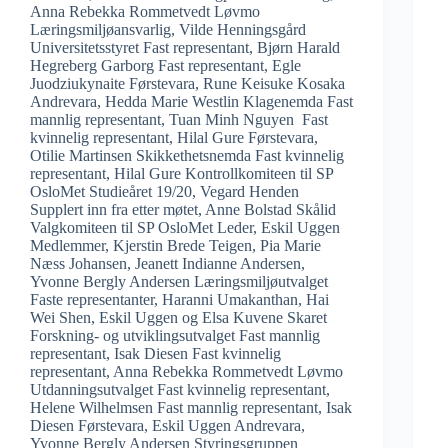
Anna Rebekka Rommetvedt Løvmo
Læringsmiljøansvarlig, Vilde Henningsgård
Universitetsstyret Fast representant, Bjørn Harald
Hegreberg Garborg Fast representant, Egle
Juodziukynaite Førstevara, Rune Keisuke Kosaka
Andrevara, Hedda Marie Westlin Klagenemda Fast
mannlig representant, Tuan Minh Nguyen Fast
kvinnelig representant, Hilal Gure Førstevara,
Otilie Martinsen Skikkethetsnemda Fast kvinnelig
representant, Hilal Gure Kontrollkomiteen til SP
OsloMet Studieåret 19/20, Vegard Henden
Supplert inn fra etter møtet, Anne Bolstad Skålid
Valgkomiteen til SP OsloMet Leder, Eskil Uggen
Medlemmer, Kjerstin Brede Teigen, Pia Marie
Næss Johansen, Jeanett Indianne Andersen,
Yvonne Bergly Andersen Læringsmiljøutvalget
Faste representanter, Haranni Umakanthan, Hai
Wei Shen, Eskil Uggen og Elsa Kuvene Skaret
Forskning- og utviklingsutvalget Fast mannlig
representant, Isak Diesen Fast kvinnelig
representant, Anna Rebekka Rommetvedt Løvmo
Utdanningsutvalget Fast kvinnelig representant,
Helene Wilhelmsen Fast mannlig representant, Isak
Diesen Førstevara, Eskil Uggen Andrevara,
Yvonne Bergly Andersen Styringsgruppen