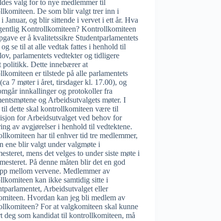
ldes valg for to nye medlemmer til
llkomiteen. De som blir valgt trer inn i
 i Januar, og blir sittende i vervet i ett år. Hva
gentlig Kontrollkomiteen? Kontrollkomiteen
pgave er å kvalitetssikre Studentparlamentets
 og se til at alle vedtak fattes i henhold til
lov, parlamentets vedtekter og tidligere
t politikk. Dette innebærer at
llkomiteen er tilstede på alle parlamentets
(ca 7 møter i året, tirsdager kl. 17.00), og
mgår innkallinger og protokoller fra
entsmøtene og Arbeidsutvalgets møter. I
g til dette skal kontrollkomiteen være til
isjon for Arbeidsutvalget ved behov for
ing av avgjørelser i henhold til vedtektene.
llkomiteen har til enhver tid tre medlemmer,
n ene blir valgt under valgmøte i
esteret, mens det velges to under siste møte i
mesteret. På denne måten blir det en god
app mellom vervene. Medlemmer av
llkomiteen kan ikke samtidig sitte i
tparlamentet, Arbeidsutvalget eller
omiteen. Hvordan kan jeg bli medlem av
ollkomiteen? For at valgkomiteen skal kunne
t deg som kandidat til kontrollkomiteen, må