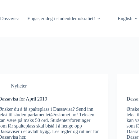
Dassavisa
Engasjer deg i studentdemokratiet!
English
Nyheter
Dassavisa for April 2019
Dassa
Ønsker du å få spalteplass i Dassavisa? Send inn
Ønsker
tekst til studentparlamentet@oslomet.no! Teksten
tekst 
kan være på maks 50 ord. Studenter/foreninger
kan væ
som får spalteplass skal bistå i å henge opp
som få
Dassaviser i et avtalt bygg. Les regler og rutiner for
Dassav
Dassavisa her.
Dassav