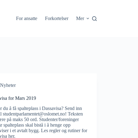
For ansatte
Forkortelser
Mer
Nyheter
visa for Mars 2019
 du å få spalteplass i Dassavisa? Send inn
til studentparlamentet@oslomet.no! Teksten
re på maks 50 ord. Studenter/foreninger
r spalteplass skal bistå i å henge opp
iser i et avtalt bygg. Les regler og rutiner for
isa her.