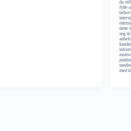
du sti
fylle 
behov 
interv
etterm
dette 
seg ti
anbefa
kandid
inform
motiva
publis
medle
med k